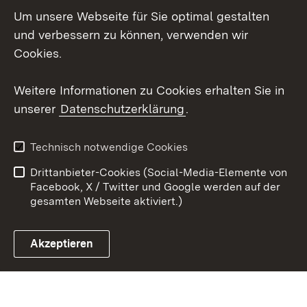
Um unsere Webseite für Sie optimal gestalten
Social Wall
und verbessern zu können, verwenden wir
X / Twitter
Cookies.
Youtube
Weitere Informationen zu Cookies erhalten Sie in
unserer
Datenschutzerklärung
.
Zum 
Kontakt
Datenschutz
Technisch notwendige Cookies
Barrierefreiheit
Benutzungshinweise
Drittanbieter-Cookies (Social-Media-Elemente von
Impressum
Cookies
Facebook, X / Twitter und Google werden auf der
gesamten Webseite aktiviert.)
Akzeptieren
Link zum Landesportal