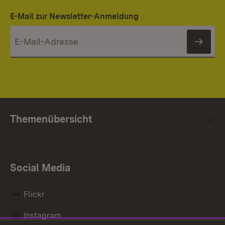
E-Mail zur Newsletter-Anmeldung
News
Themenübersicht
Social Media
Flickr
Instagram