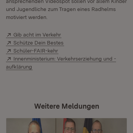
ansprechenden Videospot sollen vor allem Kinder
und Jugendliche zum Tragen eines Radhelms
motiviert werden.
Extern:
(Öffnet in neuem Fenster)
Gib acht im Verkehr
Extern:
(Öffnet in neuem Fenster)
Schütze Dein Bestes
Extern:
(Öffnet in neuem Fenster)
Schüler-FAIR-kehr
Extern:
Innenministerium: Verkehrserziehung und -
(Öffnet in neuem Fenster)
aufklärung
Weitere Meldungen