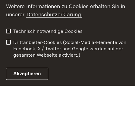
Weitere Informationen zu Cookies erhalten Sie in
unserer
Datenschutzerklärung
.
Zum 
Kontakt
Datenschutz
Technisch notwendige Cookies
Barrierefreiheit
Benutzungshinweise
Drittanbieter-Cookies (Social-Media-Elemente von
Impressum
Cookies
Facebook, X / Twitter und Google werden auf der
gesamten Webseite aktiviert.)
Akzeptieren
Link zum Landesportal