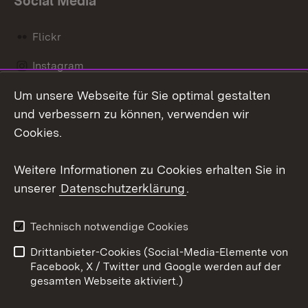
Social Media
Flickr
Instagram
Um unsere Webseite für Sie optimal gestalten
Social Wall
und verbessern zu können, verwenden wir
X / Twitter
Cookies.
Youtube
Weitere Informationen zu Cookies erhalten Sie in
unserer
Datenschutzerklärung
.
Zum 
Kontakt
Datenschutz
Technisch notwendige Cookies
Barrierefreiheit
Benutzungshinweise
Drittanbieter-Cookies (Social-Media-Elemente von
Impressum
Cookies
Facebook, X / Twitter und Google werden auf der
gesamten Webseite aktiviert.)