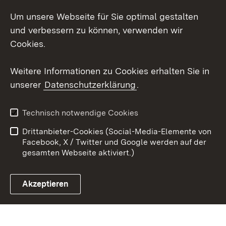
Um unsere Webseite für Sie optimal gestalten
Social Wall
und verbessern zu können, verwenden wir
X / Twitter
Cookies.
Youtube
Weitere Informationen zu Cookies erhalten Sie in
unserer
Datenschutzerklärung
.
Zum 
Kontakt
Datenschutz
Technisch notwendige Cookies
Barrierefreiheit
Benutzungshinweise
Drittanbieter-Cookies (Social-Media-Elemente von
Impressum
Cookies
Facebook, X / Twitter und Google werden auf der
gesamten Webseite aktiviert.)
Akzeptieren
Link zum Landesportal