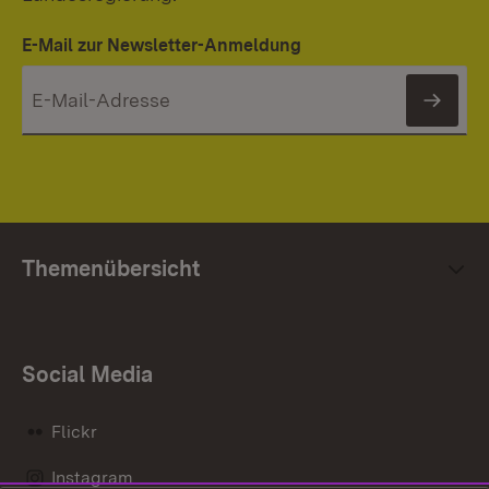
E-Mail zur Newsletter-Anmeldung
News
Themenübersicht
Social Media
Flickr
Instagram