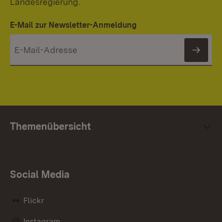
Landesregierung.
E-Mail zur Newsletter-Anmeldung
News
Themenübersicht
Social Media
Flickr
Instagram