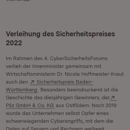
Verleihung des Sicherheitspreises
2022
Im Rahmen des 4. CyberSicherheitsForums
verlieh der Innenminister gemeinsam mit
Wirtschaftsministerin Dr. Nicole Hoffmeister-Kraut
Extern:
auch den
Sicherheitspreis Baden-
(Öffnet in neuem Fenster)
Württemberg
. Besonders beeindruckend ist die
Exter
Geschichte des diesjährigen Gewinners, der
(Öffnet in neuem Fenster)
Pilz GmbH & Co. KG
aus Ostfildern. Noch 2019
wurde das Unternehmen selbst Opfer eines
schwerwiegenden Cyberangriffs, mit dem die
Daten auf Servern und Rechnern weltweit