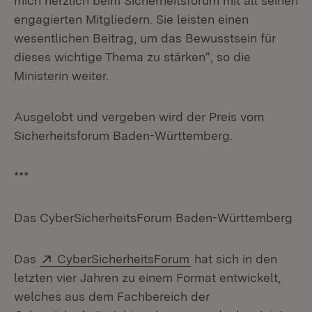
mich herzlich beim Sicherheitsforum mit all seinen
engagierten Mitgliedern. Sie leisten einen
wesentlichen Beitrag, um das Bewusstsein für
dieses wichtige Thema zu stärken“, so die
Ministerin weiter.
Ausgelobt und vergeben wird der Preis vom
Sicherheitsforum Baden-Württemberg.
***
Das CyberSicherheitsForum Baden-Württemberg
Extern:
(Öffnet in neuem Fen
Das
CyberSicherheitsForum
hat sich in den
letzten vier Jahren zu einem Format entwickelt,
welches aus dem Fachbereich der