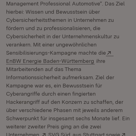
Management Professional Automotive“. Das Ziel
hierbei: Wissen und Bewusstsein über
Cybersicherheitsthemen in Unternehmen zu
fördern und zu professionalisieren, die
Cybersicherheit in der Unternehmenskultur zu
verankern. Mit einer ungewöhnlichen
Extern:
Sensibilisierungs-Kampagne machte die
(Öffnet in neuem
EnBW Energie Baden-Württemberg
ihre
Mitarbeitenden auf das Thema
Informationssicherheit aufmerksam. Ziel der
Kampagne war es, ein Bewusstsein für
Cyberangriffe durch einen fingierten
Hackerangriff auf den Konzern zu schaffen, der
über verschiedene Phasen mit jeweils anderem
Schwerpunkt für insgesamt sechs Monate lief. Ein
weiterer zweiter Preis ging an die zwei
Extern:
(Öffnet in neuem Fenster)
Ext
Unternehmen
SVG Süd
aus Stuttgart
sowie