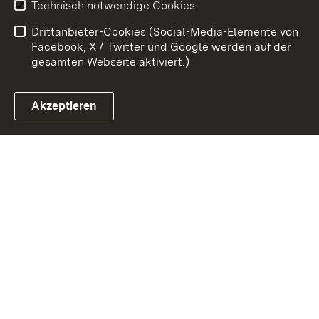
Technisch notwendige Cookies
Barrierefreiheit
Benutzungshinweise
Drittanbieter-Cookies (Social-Media-Elemente von
Impressum
Cookies
Facebook, X / Twitter und Google werden auf der
gesamten Webseite aktiviert.)
Akzeptieren
Link zum Landesportal