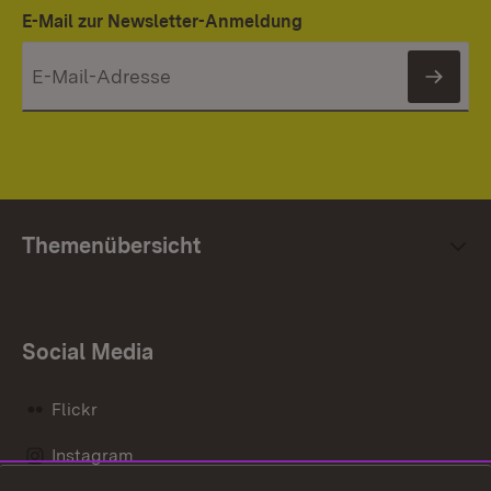
E-Mail zur Newsletter-Anmeldung
News
Themenübersicht
Social Media
Flickr
Instagram