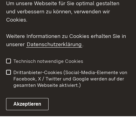
Um unsere Webseite für Sie optimal gestalten
Social Wall
und verbessern zu können, verwenden wir
X / Twitter
Cookies.
Youtube
Weitere Informationen zu Cookies erhalten Sie in
unserer
Datenschutzerklärung
.
Zum 
Kontakt
Datenschutz
Technisch notwendige Cookies
Barrierefreiheit
Benutzungshinweise
Drittanbieter-Cookies (Social-Media-Elemente von
Impressum
Cookies
Facebook, X / Twitter und Google werden auf der
gesamten Webseite aktiviert.)
Akzeptieren
Link zum Landesportal