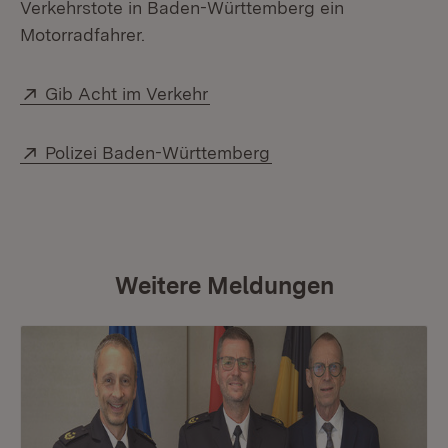
Verkehrstote in Baden-Württemberg ein
Motorradfahrer.
Extern:
(Öffnet in neuem Fenster)
Gib Acht im Verkehr
Extern:
(Öffnet in neuem Fens
Polizei Baden-Württemberg
Weitere Meldungen