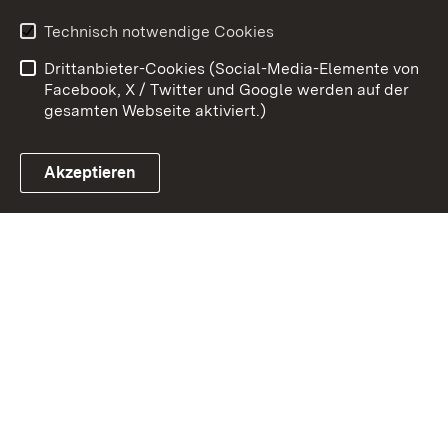
Kontakt
Datenschutz
Technisch notwendige Cookies
Barrierefreiheit
Benutzungshinweise
Drittanbieter-Cookies (Social-Media-Elemente von
Impressum
Cookies
Facebook, X / Twitter und Google werden auf der
gesamten Webseite aktiviert.)
Akzeptieren
Link zum Landesportal