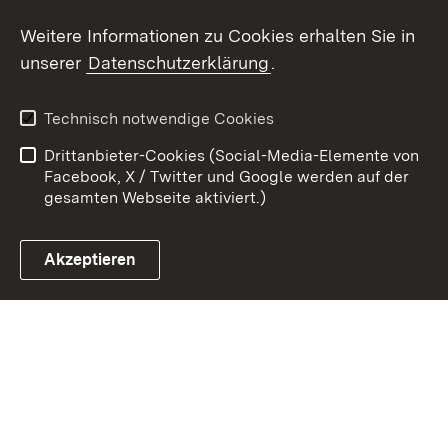
Youtube
Weitere Informationen zu Cookies erhalten Sie in
unserer
Datenschutzerklärung
.
Zum 
Kontakt
Datenschutz
Technisch notwendige Cookies
Barrierefreiheit
Benutzungshinweise
Drittanbieter-Cookies (Social-Media-Elemente von
Impressum
Cookies
Facebook, X / Twitter und Google werden auf der
gesamten Webseite aktiviert.)
Akzeptieren
Link zum Landesportal