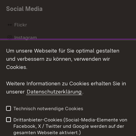
Social Media
Flickr
Instagram
Um unsere Webseite für Sie optimal gestalten
Social Wall
und verbessern zu können, verwenden wir
X / Twitter
Cookies.
Youtube
Weitere Informationen zu Cookies erhalten Sie in
unserer
Datenschutzerklärung
.
Zum 
Kontakt
Datenschutz
Technisch notwendige Cookies
Barrierefreiheit
Benutzungshinweise
Drittanbieter-Cookies (Social-Media-Elemente von
Impressum
Cookies
Facebook, X / Twitter und Google werden auf der
gesamten Webseite aktiviert.)