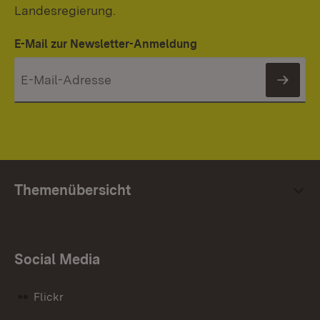
Landesregierung.
E-Mail zur Newsletter-Anmeldung
News
Themenübersicht
Social Media
Flickr