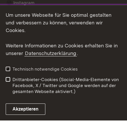
Instagram
Um unsere Webseite für Sie optimal gestalten
Social Wall
und verbessern zu können, verwenden wir
X / Twitter
Cookies.
Youtube
Weitere Informationen zu Cookies erhalten Sie in
unserer
Datenschutzerklärung
.
Zum 
Kontakt
Datenschutz
Technisch notwendige Cookies
Barrierefreiheit
Benutzungshinweise
Drittanbieter-Cookies (Social-Media-Elemente von
Impressum
Cookies
Facebook, X / Twitter und Google werden auf der
gesamten Webseite aktiviert.)
Akzeptieren
Link zum Landesportal