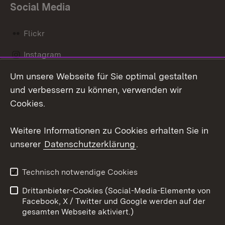
Social Media
Flickr
Instagram
Um unsere Webseite für Sie optimal gestalten
Social Wall
und verbessern zu können, verwenden wir
X / Twitter
Cookies.
Youtube
Weitere Informationen zu Cookies erhalten Sie in
unserer
Datenschutzerklärung
.
Zum 
Kontakt
Datenschutz
Technisch notwendige Cookies
Barrierefreiheit
Benutzungshinweise
Drittanbieter-Cookies (Social-Media-Elemente von
Impressum
Cookies
Facebook, X / Twitter und Google werden auf der
gesamten Webseite aktiviert.)