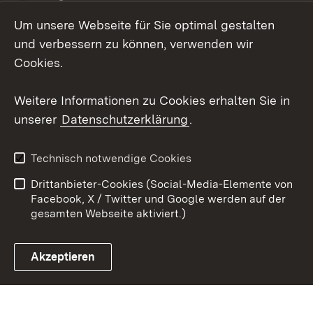
Um unsere Webseite für Sie optimal gestalten
Social Wall
und verbessern zu können, verwenden wir
X / Twitter
Cookies.
Youtube
Weitere Informationen zu Cookies erhalten Sie in
unserer
Datenschutzerklärung
.
Zum 
Kontakt
Datenschutz
Technisch notwendige Cookies
Barrierefreiheit
Benutzungshinweise
Drittanbieter-Cookies (Social-Media-Elemente von
Impressum
Cookies
Facebook, X / Twitter und Google werden auf der
gesamten Webseite aktiviert.)
Akzeptieren
Link zum Landesportal