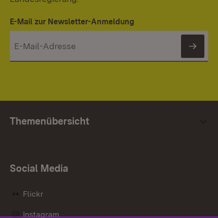
E-Mail zur Newsletter-Anmeldung
News
Themenübersicht
Social Media
Flickr
Instagram