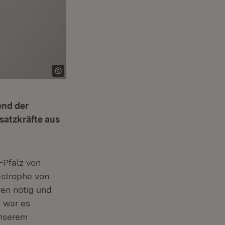
end der
satzkräfte aus
-Pfalz von
astrophe von
en nötig und
g war es
unserem