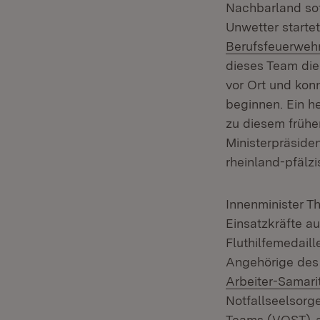
Nachbarland sof
Unwetter starte
Berufsfeuerwehr
dieses Team die
vor Ort und kon
beginnen. Ein h
zu diesem frühe
Ministerpräside
rheinland-pfälzi
Innenminister T
Einsatzkräfte a
Fluthilfemedaill
Angehörige de
Arbeiter-Samari
Notfallseelsorg
Teams (VOST)
a