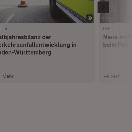
izei
Polizei
albjahresbilanz der
Neue stell
erkehrsunfallentwicklung in
beim Poli
aden-Württemberg
Mehr
Mehr