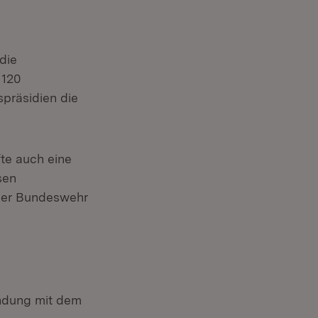
die
 120
präsidien die
te auch eine
sen
 der Bundeswehr
ndung mit dem