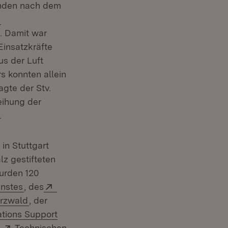
tunden nach dem
Extern:
l. Damit war
Einsatzkräfte
s der Luft
s konnten allein
gte der Stv.
eihung der
.
in Stuttgart
z gestifteten
wurden 120
)
(Öffnet in neuem Fenster)
Extern:
enstes
, des
(Öffnet in neuem Fenster)
rzwald
, der
r)
ations Support
Extern:
s
Technischen