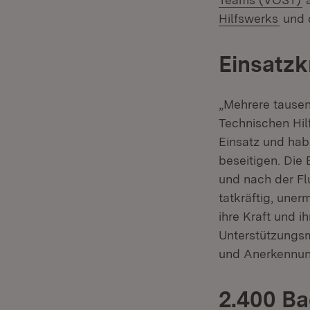
(Öffn
Hilfswerks
und 
Einsatzk
„Mehrere tausen
Technischen Hil
Einsatz und hab
beseitigen. Die
und nach der Fl
tatkräftig, une
ihre Kraft und 
Unterstützungs
und Anerkennung
2.400 Ba