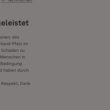
eleistet
ionen, des
nland-Pfalz im
d Schäden zu
n Menschen in
n Bedingung
und haben durch
 Respekt, Dank