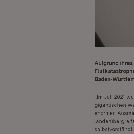
Aufgrund ihres
Flutkatastrophe
Baden-Württemb
„Im Juli 2021 w
gigantischen Wa
enormen Ausmaß
länderübergreif
selbstverständl