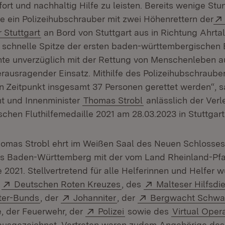
ort und nachhaltig Hilfe zu leisten. Bereits wenige S
te ein Polizeihubschrauber mit zwei Höhenrettern der
(Öffnet in neuem Fenster)
 Stuttgart
an Bord von Stuttgart aus in Richtung Ahrta
 schnelle Spitze der ersten baden-württembergischen 
nte unverzüglich mit der Rettung von Menschenleben au
erausragender Einsatz. Mithilfe des Polizeihubschrauber
n Zeitpunkt insgesamt 37 Personen gerettet werden“, sa
nt und Innenminister
Thomas Strobl
anlässlich der Verl
schen Fluthilfemedaille 2021 am 28.03.2023 in Stuttgart
homas Strobl ehrt im Weißen Saal des Neuen Schlosses 
us Baden-Württemberg mit der vom Land Rheinland-Pfal
e 2021. Stellvertretend für alle Helferinnen und Helfer 
Extern:
(Öffnet in neuem Fenster
Extern:
s
Deutschen Roten Kreuzes
, des
Malteser Hilfsdi
(Öffnet in neuem Fenster)
Extern:
(Öffnet in neuem Fenster)
Extern:
ter-Bunds
, der
Johanniter
, der
Bergwacht Schwa
Extern:
(Öffnet in neuem Fenste
e, der Feuerwehr, der
Polizei
sowie des
Virtual Oper
usgezeichnet. Vertreten waren zudem Angehörige de