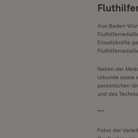
Fluthilf
Aus Baden-Württ
Fluthilfemedail
Einsatzkräfte g
Fluthilfemedaill
Neben der Medai
Urkunde sowie e
persönlichen Gr
und des Technis
***
Fotos der Verlei