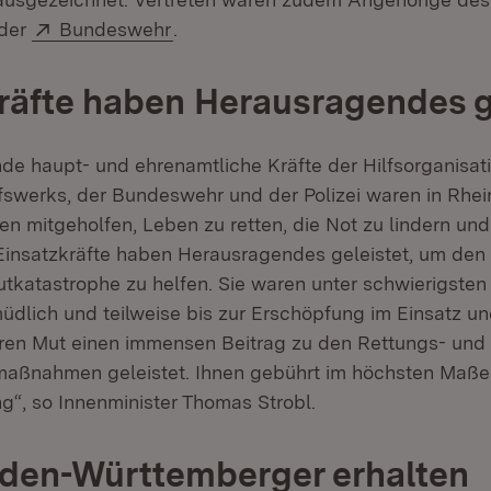
et in neuem Fenster)
Extern:
(Öffnet in neuem Fenster)
der
Bundeswehr
.
räfte haben Herausragendes g
de haupt- und ehrenamtliche Kräfte der Hilfsorganisat
fswerks, der Bundeswehr und der Polizei waren in Rhei
en mitgeholfen, Leben zu retten, die Not zu lindern un
 Einsatzkräfte haben Herausragendes geleistet, um de
utkatastrophe zu helfen. Sie waren unter schwierigste
rmüdlich und teilweise bis zur Erschöpfung im Einsatz 
ihren Mut einen immensen Beitrag zu den Rettungs- und
maßnahmen geleistet. Ihnen gebührt im höchsten Maße
“, so Innenminister Thomas Strobl.
den-Württemberger erhalten