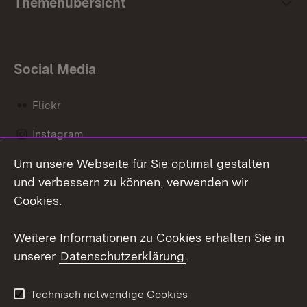
Themenübersicht
Social Media
Flickr
Instagram
Um unsere Webseite für Sie optimal gestalten
Social Wall
und verbessern zu können, verwenden wir
X / Twitter
Cookies.
Youtube
Weitere Informationen zu Cookies erhalten Sie in
unserer
Datenschutzerklärung
.
Zum 
Kontakt
Datenschutz
Technisch notwendige Cookies
Barrierefreiheit
Benutzungshinweise