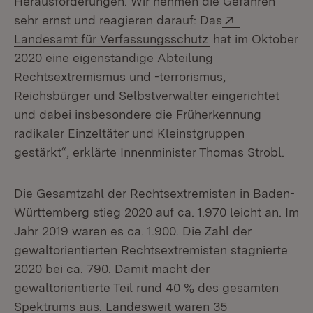
Herausforderungen. Wir nehmen die Gefahren
Extern:
sehr ernst und reagieren darauf: Das
(Öffnet in neuem 
Landesamt für Verfassungsschutz
hat im Oktober
2020 eine eigenständige Abteilung
Rechtsextremismus und -terrorismus,
Reichsbürger und Selbstverwalter eingerichtet
und dabei insbesondere die Früherkennung
radikaler Einzeltäter und Kleinstgruppen
gestärkt“, erklärte Innenminister Thomas Strobl.
Die Gesamtzahl der Rechtsextremisten in Baden-
Württemberg stieg 2020 auf ca. 1.970 leicht an. Im
Jahr 2019 waren es ca. 1.900. Die Zahl der
gewaltorientierten Rechtsextremisten stagnierte
2020 bei ca. 790. Damit macht der
gewaltorientierte Teil rund 40 % des gesamten
Spektrums aus. Landesweit waren 35