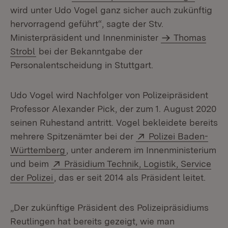
wird unter Udo Vogel ganz sicher auch zukünftig
hervorragend geführt“, sagte der Stv.
Ministerpräsident und Innenminister
Thomas
Strobl
bei der Bekanntgabe der
Personalentscheidung in Stuttgart.
Udo Vogel wird Nachfolger von Polizeipräsident
Professor Alexander Pick, der zum 1. August 2020
seinen Ruhestand antritt. Vogel bekleidete bereits
Extern:
mehrere Spitzenämter bei der
Polizei Baden-
(Öffnet in neuem Fenster)
Württemberg
, unter anderem im Innenministerium
Extern:
und beim
Präsidium Technik, Logistik, Service
(Öffnet in neuem Fenster)
der Polizei
, das er seit 2014 als Präsident leitet.
„Der zukünftige Präsident des Polizeipräsidiums
Reutlingen hat bereits gezeigt, wie man