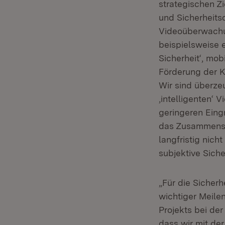
strategischen Zi
und Sicherheits
Videoüberwachu
beispielsweise 
Sicherheit‘, mo
Förderung der K
Wir sind überzeu
‚intelligenten‘ 
geringeren Eingr
das Zusammensp
langfristig nich
subjektive Sich
„Für die Sicher
wichtiger Meile
Projekts bei der
dass wir mit der