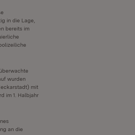
se
g in die Lage,
en bereits im
ierliche
olizeiliche
eoüberwachte
lauf wurden
eckarstadt) mit
d im 1. Halbjahr
ines
ng an die