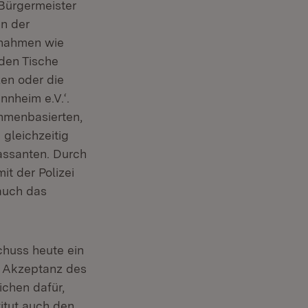
 Bürgermeister
en der
ßnahmen wie
nden Tische
zen oder die
nnheim e.V.‘.
thmenbasierten,
 gleichzeitig
Passanten. Durch
t der Polizei
 auch das
chuss heute ein
e Akzeptanz des
ichen dafür,
titut auch den