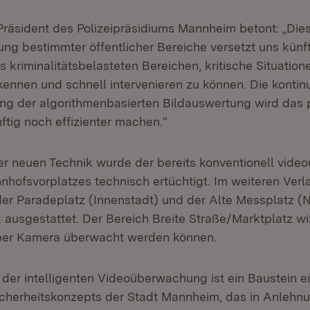
räsident des Polizeipräsidiums Mannheim betont: „Die
g bestimmter öffentlicher Bereiche versetzt uns künfti
 kriminalitätsbelasteten Bereichen, kritische Situation
ennen und schnell intervenieren zu können. Die kontinu
ng der algorithmenbasierten Bildauswertung wird das p
ftig noch effizienter machen.“
er neuen Technik wurde der bereits konventionell vid
nhofsvorplatzes technisch ertüchtigt. Im weiteren Ver
er Paradeplatz (Innenstadt) und der Alte Messplatz (N
k ausgestattet. Der Bereich Breite Straße/Marktplatz wir
 per Kamera überwacht werden können.
er intelligenten Videoüberwachung ist ein Baustein e
herheitskonzepts der Stadt Mannheim, das in Anlehnu