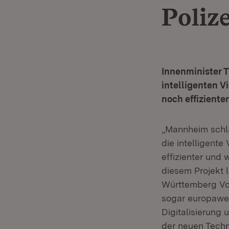
Poliz
Innenminister 
intelligenten V
noch effizienter
„Mannheim schlä
die intelligent
effizienter und 
diesem Projekt l
Württemberg Vorr
sogar europaweit
Digitalisierung
der neuen Techn