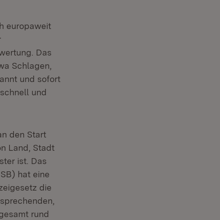
ch europaweit
r
swertung. Das
twa Schlagen,
annt und sofort
 schnell und
an den Start
on Land, Stadt
ter ist. Das
OSB) hat eine
zeigesetz die
tsprechenden,
nsgesamt rund