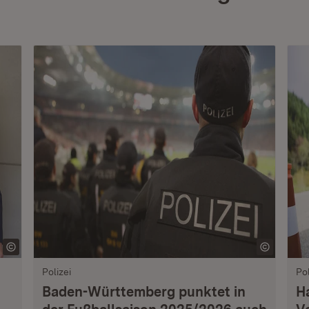
Polizei
Pol
Baden-Württemberg punktet in
H