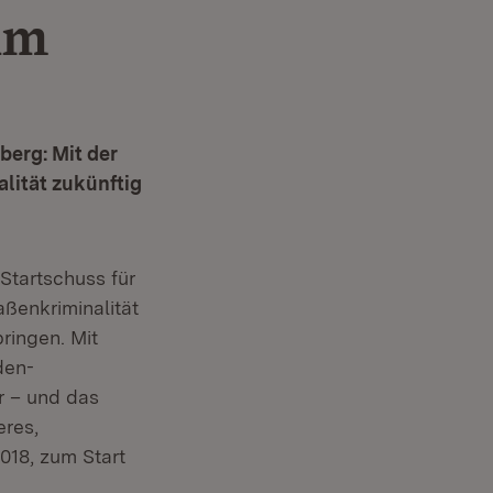
im
berg: Mit der
lität zukünftig
Startschuss für
ßenkriminalität
ringen. Mit
den-
er – und das
eres,
018, zum Start