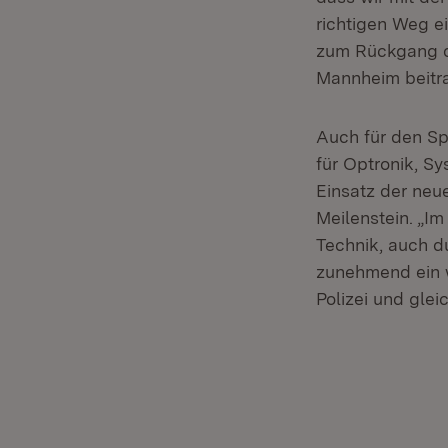
richtigen Weg e
zum Rückgang de
Mannheim beitrag
Auch für den Spr
für Optronik, S
Einsatz der neu
Meilenstein. „I
Technik, auch d
zunehmend ein we
Polizei und glei