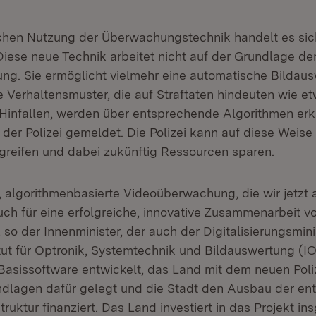
lichen Nutzung der Überwachungstechnik handelt es si
iese neue Technik arbeitet nicht auf der Grundlage de
ng. Sie ermöglicht vielmehr eine automatische Bildau
e Verhaltensmuster, die auf Straftaten hindeuten wie e
 Hinfallen, werden über entsprechende Algorithmen erk
der Polizei gemeldet. Die Polizei kann auf diese Weise
ingreifen und dabei zukünftig Ressourcen sparen.
e, algorithmenbasierte Videoüberwachung, die wir jetzt 
uch für eine erfolgreiche, innovative Zusammenarbeit v
so der Innenminister, der auch der Digitalisierungsminis
itut für Optronik, Systemtechnik und Bildauswertung (I
asissoftware entwickelt, das Land mit dem neuen Poli
ndlagen dafür gelegt und die Stadt den Ausbau der en
ruktur finanziert. Das Land investiert in das Projekt i