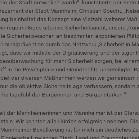
ele der Stadt entwickelt wurde“, konstatierte der Erste
dezernent der Stadt Mannheim, Christian Specht. „Neb
ng beinhaltet das Konzept eine Vielzahl weiterer Ma
ein regelmäßiges urbanes Sicherheitsaudit, unsere ‚Ru
bile Sicherheitswachen an bestimmten exponierten Plät
riminalprävention durch das Netzwerk ‚Sicherheit in Ma
gt, dass wir mithilfe der Digitalisierung und der algori
Videoüberwachung für mehr Sicherheit sorgen, bei einem
iff in die Privatsphäre und Grundrechte unbeteiligter 
iel der diversen Maßnahmen werden wir gemeinsam mi
t nur die objektive Sicherheitslage verbessern, sondern
erheitsgefühl der Bürgerinnen und Bürger stärken.“
heit der Mannheimerinnen und Mannheimer ist der Stars
nstein. Wir konnten alle Hürden erfolgreich nehmen. Di
 Mannheimer Bevölkerung ist für mich ein deutliches Ze
 Pionierarbeit zwischen Stadt, Land und Fraunhofer Ins