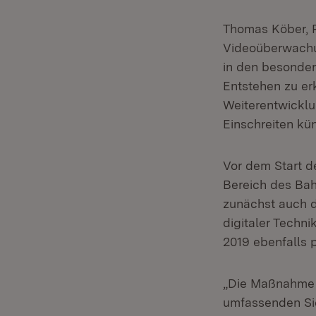
Thomas Köber, P
Videoüberwachun
in den besonders
Entstehen zu erk
Weiterentwicklu
Einschreiten kün
Vor dem Start d
Bereich des Bah
zunächst auch d
digitaler Techni
2019 ebenfalls
„Die Maßnahme d
umfassenden Sic