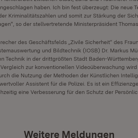
ingeschlagen haben. Ich bin fest überzeugt: Die neue 
r Kriminalitätszahlen und somit zur Stärkung der Siche
en", so der stellvertretende Ministerpräsident Thomas 
echer des Geschäftsfelds „Zivile Sicherheit“ des Fraun
ystemauswertung und Bildtechnik (IOSB) Dr. Markus Müll
en Technik in der drittgrößten Stadt Baden-Württember
m Vergleich zur konventionellen Videoüberwachung wird
urch die Nutzung der Methoden der Künstlichen Intellig
rtvoller Assistent für die Polizei. Es ist ein Effizienzg
chzeitig eine Verbesserung für den Schutz der Persönlic
Weitere Meldungen