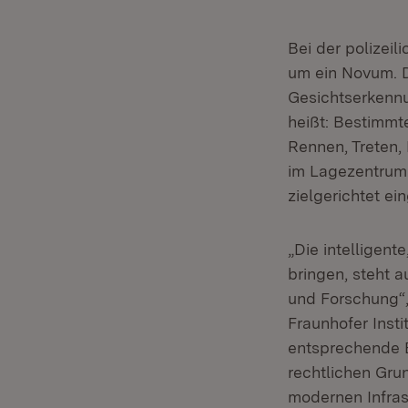
Bei der polizei
um ein Novum. D
Gesichtserkennu
heißt: Bestimmt
Rennen, Treten,
im Lagezentrum 
zielgerichtet e
„Die intelligent
bringen, steht a
und Forschung“, 
Fraunhofer Inst
entsprechende B
rechtlichen Gru
modernen Infrast