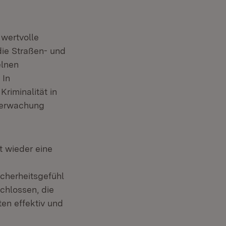
 wertvolle
die Straßen- und
elnen
 In
riminalität in
berwachung
t wieder eine
icherheitsgefühl
chlossen, die
en effektiv und