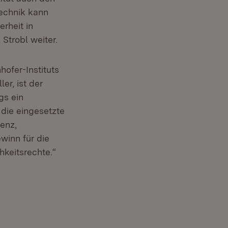
Technik kann
rheit in
Strobl weiter.
hofer-Instituts
er, ist der
gs ein
 die eingesetzte
enz,
ewinn für die
hkeitsrechte.“