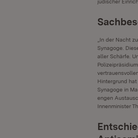
jüdischer Einri
Sachbes
„In der Nacht z
Synagoge. Dies
aller Schärfe. 
Polizeipräsidiu
vertrauensvoll
Hintergrund ha
Synagoge in Man
engen Austausch
Innenminister T
Entschi