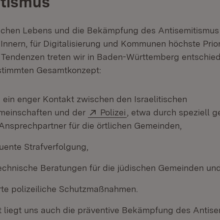
itismus
ischen Lebens und die Bekämpfung des Antisemitismus
Innern, für Digitalisierung und Kommunen höchste Priori
 Tendenzen treten wir in Baden-Württemberg entschie
stimmten Gesamtkonzept:
 ein enger Kontakt zwischen den Israelitischen
Extern:
(Öffnet in neuem Fenst
meinschaften und der
Polizei
, etwa durch speziell g
 Ansprechpartner für die örtlichen Gemeinden,
uente Strafverfolgung,
technische Beratungen für die jüdischen Gemeinden un
erte polizeiliche Schutzmaßnahmen.
zt liegt uns auch die präventive Bekämpfung des Antis