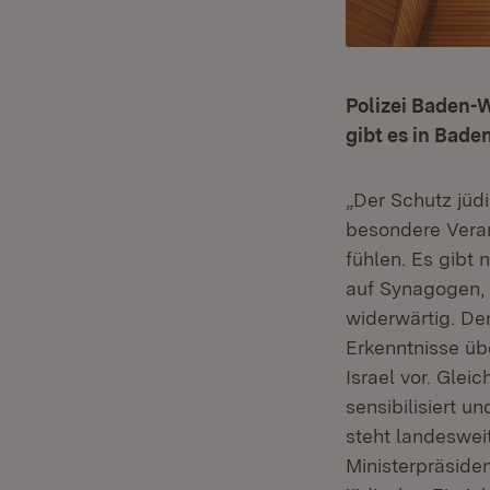
Polizei Baden-
gibt es in Bad
„Der Schutz jüd
besondere Veran
fühlen. Es gibt 
auf Synagogen, 
widerwärtig. De
Erkenntnisse üb
Israel vor. Glei
sensibilisiert 
steht landeswei
Ministerpräside