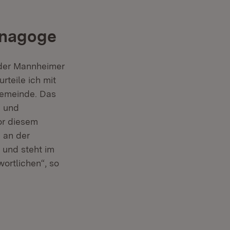
ynagoge
 der Mannheimer
teile ich mit
 Gemeinde. Das
m und
or diesem
 an der
 und steht im
ortlichen“, so