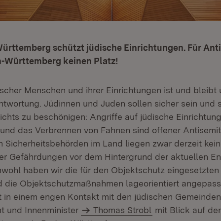
Württemberg schützt jüdische Einrichtungen. Für Ant
en-Württemberg keinen Platz!
ischer Menschen und ihrer Einrichtungen ist und bleibt
twortung. Jüdinnen und Juden sollen sicher sein und s
nichts zu beschönigen: Angriffe auf jüdische Einrichtun
und das Verbrennen von Fahnen sind offener Antisemit
n Sicherheitsbehörden im Land liegen zwar derzeit kei
er Gefährdungen vor dem Hintergrund der aktuellen En
chwohl haben wir die für den Objektschutz eingesetzten
und die Objektschutzmaßnahmen lageorientiert angepasst.
t in einem engen Kontakt mit den jüdischen Gemeinden“
nt und Innenminister
Thomas Strobl
mit Blick auf de