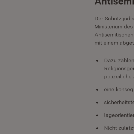
Antisem
Der Schutz jüd
Ministerium des 
Antisemitischen
mit einem abge
Dazu zählen
Religionsge
polizeiliche
eine konseq
sicherheits
lageorienti
Nicht zulet