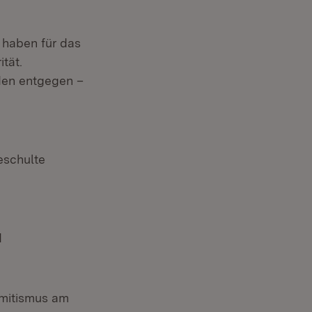
 haben für das
tät.
den entgegen –
er)
eschulte
d
emitismus am