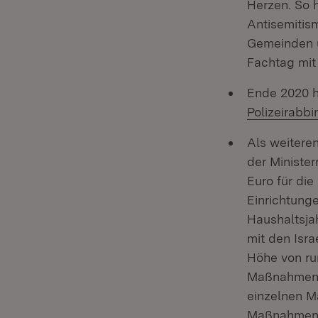
Herzen. So 
Antisemitis
Gemeinden u
Fachtag mit
Ende 2020 h
Polizeirabbi
Als weitere
der Minister
Euro für di
Einrichtunge
Haushaltsja
mit den Isra
Höhe von run
Maßnahmen a
einzelnen M
Maßnahmen o