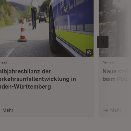
izei
Polizei
albjahresbilanz der
Neue stell
erkehrsunfallentwicklung in
beim Poli
aden-Württemberg
Mehr
Mehr