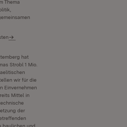
um Thema
itik,
n gemeinsamen
sten
ttemberg hat
mas Strobl 1 Mio.
aelitischen
ellen wir für die
en Einvernehmen
its Mittel in
stechnische
setzung der
etreffenden
u baulichen und