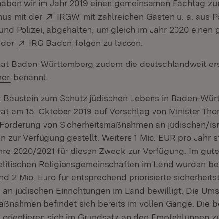
haben wir im Jahr 2019 einen gemeinsamen Fachtag z
Extern:
(Öffnet in neuem Fenster)
mus mit der
IRGW
mit zahlreichen Gästen u. a. aus Pol
nd Polizei, abgehalten, um gleich im Jahr 2020 eine
Extern:
(Öffnet in neuem Fenster)
 der
IRG Baden
folgen zu lassen.
at Baden-Württemberg zudem die deutschlandweit er
ner
benannt.
n Baustein zum Schutz jüdischen Lebens in Baden-Wür
rat am 15. Oktober 2019 auf Vorschlag von Minister Tho
e Förderung von Sicherheitsmaßnahmen an jüdischen/isr
n zur Verfügung gestellt. Weitere 1 Mio. EUR pro Jahr st
hre 2020/2021 für diesen Zweck zur Verfügung. Im gut
elitischen Religionsgemeinschaften im Land wurden bere
d 2 Mio. Euro für entsprechend priorisierte sicherheit
n jüdischen Einrichtungen im Land bewilligt. Die Um
aßnahmen befindet sich bereits im vollen Gange. Die b
rientieren sich im Grundsatz an den Empfehlungen z