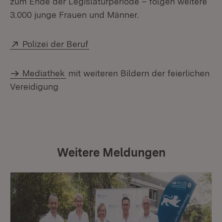
zum Ende der Legislaturperiode – folgen weitere
3.000 junge Frauen und Männer.
Extern:
(Öffnet in neuem Fenster)
Polizei der Beruf
Mediathek
mit weiteren Bildern der feierlichen
Vereidigung
Weitere Meldungen