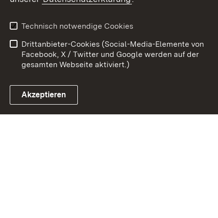
Zum 
Kontakt
Datenschutz
Technisch notwendige Cookies
Barrierefreiheit
Benutzungshinweise
Drittanbieter-Cookies (Social-Media-Elemente von
Impressum
Cookies
Facebook, X / Twitter und Google werden auf der
gesamten Webseite aktiviert.)
Akzeptieren
Link zum Landesportal