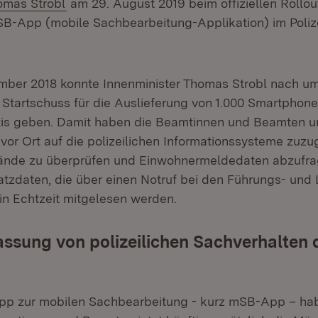
omas Strobl
am 29. August 2019 beim offiziellen Rollou
B-App (mobile Sachbearbeitung-Applikation) im Poliz
mber 2018 konnte Innenminister Thomas Strobl nach u
 Startschuss für die Auslieferung von 1.000 Smartphone
axis geben. Damit haben die Beamtinnen und Beamten 
 vor Ort auf die polizeilichen Informationssysteme zuzug
nde zu überprüfen und Einwohnermeldedaten abzufr
atzdaten, die über einen Notruf bei den Führungs- und
 in Echtzeit mitgelesen werden.
fassung von polizeilichen Sachverhalten d
App zur mobilen Sachbearbeitung - kurz mSB-App – ha