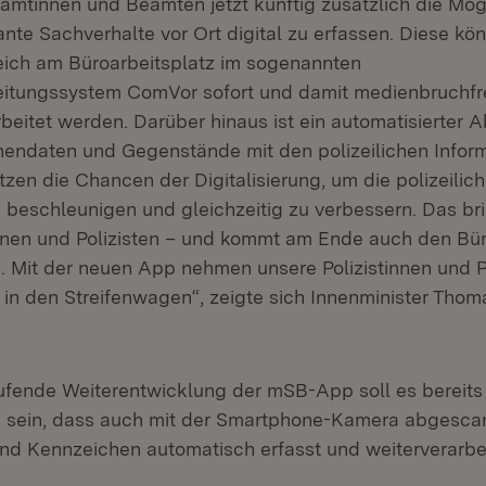
amtinnen und Beamten jetzt künftig zusätzlich die Mögl
vante Sachverhalte vor Ort digital zu erfassen. Diese k
leich am Büroarbeitsplatz im sogenannten
itungssystem ComVor sofort und damit medienbruchfr
beitet werden. Darüber hinaus ist ein automatisierter 
nendaten und Gegenstände mit den polizeilichen Info
tzen die Chancen der Digitalisierung, um die polizeilich
 beschleunigen und gleichzeitig zu verbessern. Das brin
innen und Polizisten – und kommt am Ende auch den Bü
. Mit der neuen App nehmen unsere Polizistinnen und Po
t in den Streifenwagen“, zeigte sich Innenminister Thom
aufende Weiterentwicklung der mSB-App soll es bereits 
h sein, dass auch mit der Smartphone-Kamera abgesca
d Kennzeichen automatisch erfasst und weiterverarbe