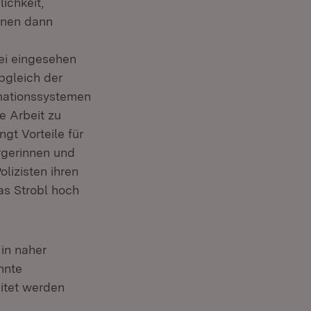
ichkeit,
önnen dann
ei eingesehen
Abgleich der
rmationssystemen
e Arbeit zu
gt Vorteile für
rgerinnen und
lizisten ihren
as Strobl hoch
in naher
nnte
itet werden