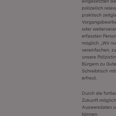
eingesetzten Be
polizeilich rele
praktisch zeitg
Vorgangsbearbe
oder weiterverar
erfassten Perso
möglich. „Wir nu
vereinfachen, zu
unsere Polizist
Bürgern zu Gute
Schreibtisch mi
erfreut.
Durch die fortl
Zukunft möglic
Ausweisdaten un
können.