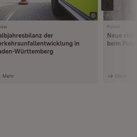
izei
Polizei
albjahresbilanz der
Neue stell
erkehrsunfallentwicklung in
beim Poli
aden-Württemberg
Mehr
Mehr