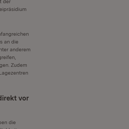
t der
eipräsidium
mfangreichen
s an die
unter anderem
reifen,
agen. Zudem
 Lagezentren
irekt vor
ben die