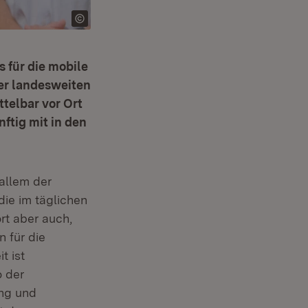
 für die mobile
er landesweiten
telbar vor Ort
ftig mit in den
 allem der
die im täglichen
ört aber auch,
 für die
t ist
o der
ung und