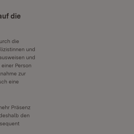
auf die
urch die
izistinnen und
alausweisen und
 einer Person
itnahme zur
isch eine
 mehr Präsenz
 deshalb den
nsequent