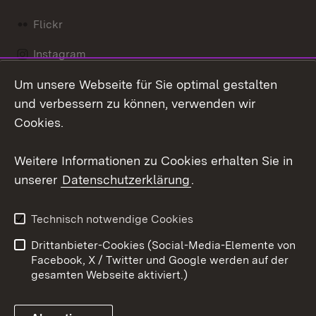
Flickr
Instagram
Um unsere Webseite für Sie optimal gestalten
Social Wall
und verbessern zu können, verwenden wir
X / Twitter
Cookies.
Youtube
Weitere Informationen zu Cookies erhalten Sie in
unserer
Datenschutzerklärung
.
Zum 
Kontakt
Datenschutz
Technisch notwendige Cookies
Barrierefreiheit
Benutzungshinweise
Drittanbieter-Cookies (Social-Media-Elemente von
Impressum
Cookies
Facebook, X / Twitter und Google werden auf der
gesamten Webseite aktiviert.)