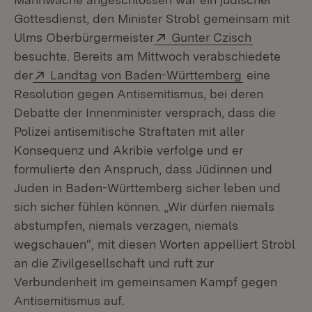
Gottesdienst, den Minister Strobl gemeinsam mit
Extern:
(Öffnet in
Ulms Oberbürgermeister
Gunter Czisch
besuchte. Bereits am Mittwoch verabschiedete
Extern:
(Öffnet in n
der
Landtag von Baden-Württemberg
eine
Resolution gegen Antisemitismus, bei deren
Debatte der Innenminister versprach, dass die
Polizei antisemitische Straftaten mit aller
Konsequenz und Akribie verfolge und er
formulierte den Anspruch, dass Jüdinnen und
Juden in Baden-Württemberg sicher leben und
sich sicher fühlen können. „Wir dürfen niemals
abstumpfen, niemals verzagen, niemals
wegschauen“, mit diesen Worten appelliert Strobl
an die Zivilgesellschaft und ruft zur
Verbundenheit im gemeinsamen Kampf gegen
Antisemitismus auf.