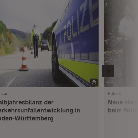
izei
Polizei
albjahresbilanz der
Neue stell
erkehrsunfallentwicklung in
beim Poli
aden-Württemberg