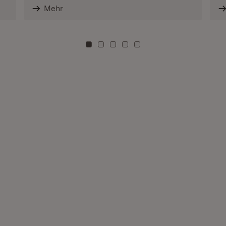
Mehr
Zu Kachel: 0
Zu Kachel: 3
Zu Kachel: 6
Zu Kachel: 9
Zu Kachel: 12