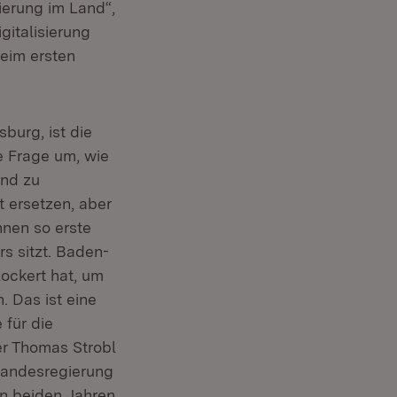
ierung im Land“,
gitalisierung
eim ersten
burg, ist die
ie Frage um, wie
and zu
t ersetzen, aber
nen so erste
s sitzt. Baden-
ockert hat, um
 Das ist eine
 für die
er Thomas Strobl
 Landesregierung
en beiden Jahren