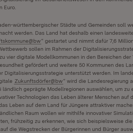
en Euro.
aden-württembergischer Städte und Gemeinden soll we
macht werden. Das Land hat deshalb einen landeswei
ftskommune@bw
“ gestartet und nimmt dafür 7,6 Millio
ettbewerb sollen im Rahmen der Digitalisierungsstrat
zu vier digitale Modellkommunen in den Bereichen der
Gesundheit gefördert und weitere 50 Kommunen des La
r Digitalisierungsstrategie unterstützt werden. Im lan
gitale
Zukunftsdörfer@bw
“ wird die Landesregierun
ei ländlich geprägte Modellregionen auswählen, um zu 
ovativer Technologien das Leben älterer Menschen auf
 das Leben auf dem Land für Jüngere attraktiver mache
dlichen Raum wollen wir mithilfe innovativer Simula
ten, frühzeitig zu erkennen, wie sich beispielsweise di
s auf die Wegstrecken der Bürgerinnen und Bürger auswi