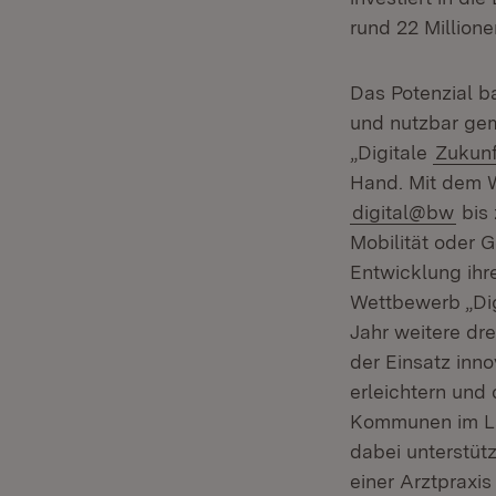
rund 22 Million
Das Potenzial b
und nutzbar ge
„Digitale
Zukun
Hand. Mit dem W
digital@bw
bis 
Mobilität oder 
Entwicklung ihre
Wettbewerb „Di
Jahr weitere dr
der Einsatz inn
erleichtern und
Kommunen im Län
dabei unterstütz
einer Arztpraxi