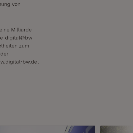
nung von
ine Milliarde
ie
digital@bw
elheiten zum
 der
.digital-bw.de
.