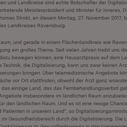
 und Landkreise sind echte Botschafter der Digitalis
ertretende Ministerpräsident und Minister für Inneres, Di
Thomas Strobl, an diesem Montag, 27. November 2017, b
des Landkreises Ravensburg.
Raum, und gerade in einem Flächenlandkreis wie Ravens
gung ein großes Thema. Seit vielen Jahren treibt uns d
 dazu bewegen können, eine Hausarztpraxis auf dem L
Technik, die Digitalisierung, kann uns zwar keinen Arz
serungen bringen. Über telemedizinische Angebote kön
che vor Ort stattfinden, obwohl der Arzt ganz woander
 das einzige Land, das das Fernbehandlungsverbot gel
ngebote insbesondere im ländlichen Raum anzubieten.
ür den ländlichen Raum. Und es ist eine riesige Chance
d Patienten in unserem Land“, so Digitalisierungsminist
im Gesundheitsbereich durch die Digitalisierung. Die
ie Digitalisierung im Gesundheitswesen in den kommend