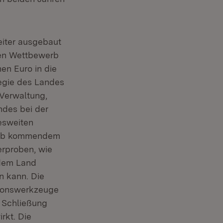
iter ausgebaut
ten Wettbewerb
nen Euro in die
egie des Landes
 Verwaltung,
ndes bei der
desweiten
g ab kommendem
erproben, wie
 dem Land
n kann. Die
tionswerkzeuge
e Schließung
rkt. Die