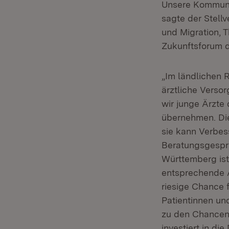
Unsere Kommunen
sagte der Stellv
und Migration, 
Zukunftsforum 
„Im ländlichen 
ärztliche Versor
wir junge Ärzte
übernehmen. Die 
sie kann Verbes
Beratungsgesprä
Württemberg ist
entsprechende A
riesige Chance f
Patientinnen un
zu den Chancen 
investiert in d