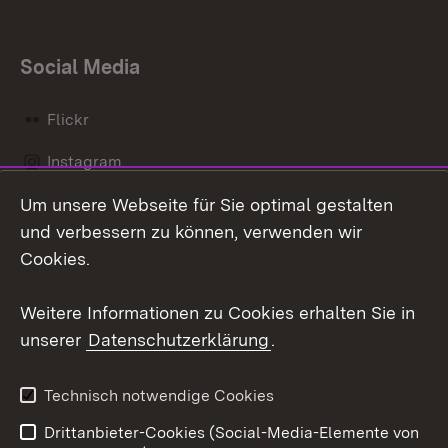
Social Media
Flickr
Instagram
Um unsere Webseite für Sie optimal gestalten
Social Wall
und verbessern zu können, verwenden wir
X / Twitter
Cookies.
Youtube
Weitere Informationen zu Cookies erhalten Sie in
unserer
Datenschutzerklärung
.
Zum 
Kontakt
Datenschutz
Technisch notwendige Cookies
Barrierefreiheit
Benutzungshinweise
Drittanbieter-Cookies (Social-Media-Elemente von
Impressum
Cookies