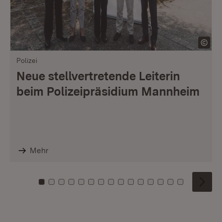
Polizei
Neue stellvertretende Leiterin
beim Polizeipräsidium Mannheim
Mehr
Zu Kachel: 0
Zu Kachel: 1
Zu Kachel: 2
Zu Kachel: 3
Zu Kachel: 4
Zu Kachel: 5
Zu Kachel: 6
Zu Kachel: 7
Zu Kachel: 8
Zu Kachel: 9
Zu Kachel: 10
Zu Kachel: 11
Zu Kachel: 12
Zu Kachel: 1
Zu Kachel