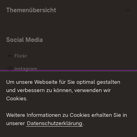
Themenübersicht
Social Media
Flickr
Instagram
Um unsere Webseite für Sie optimal gestalten
Social Wall
und verbessern zu können, verwenden wir
X / Twitter
Cookies.
Youtube
Weitere Informationen zu Cookies erhalten Sie in
unserer
Datenschutzerklärung
.
Zum 
Kontakt
Datenschutz