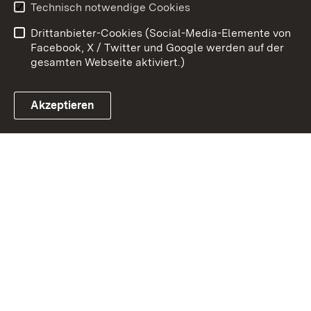
Technisch notwendige Cookies
Barrierefreiheit
Benutzungshinweise
Drittanbieter-Cookies (Social-Media-Elemente von
Impressum
Cookies
Facebook, X / Twitter und Google werden auf der
gesamten Webseite aktiviert.)
Akzeptieren
Link zum Landesportal