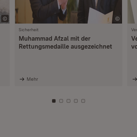
Sicherheit
Ve
Muhammad Afzal mit der
V
Rettungsmedaille ausgezeichnet
vo
Mehr
Zu Kachel: 0
Zu Kachel: 3
Zu Kachel: 6
Zu Kachel: 9
Zu Kachel: 12