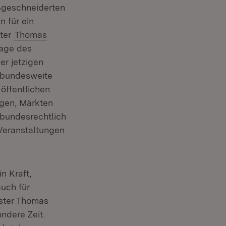
aßgeschneiderten
 für ein
ster
Thomas
lage des
er jetzigen
d bundesweite
öffentlichen
ngen, Märkten
 bundesrechtlich
 Veranstaltungen
n Kraft,
auch für
ster Thomas
ndere Zeit.