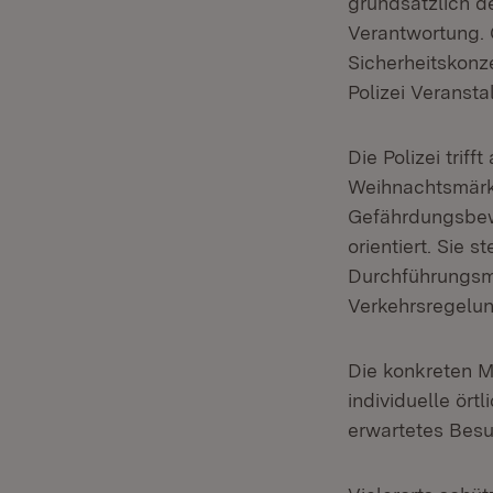
grundsätzlich de
Verantwortung.
Sicherheitskonz
Polizei Veransta
Die Polizei tri
Weihnachtsmärkt
Gefährdungsbew
orientiert. Sie 
Durchführungsm
Verkehrsregelun
Die konkreten M
individuelle ör
erwartetes Besu