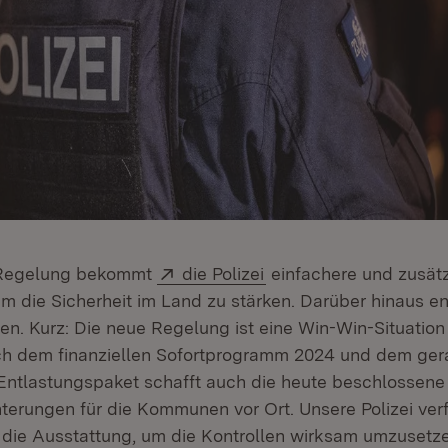
Extern:
(Öffnet in neuem Fens
 Regelung bekommt
die Polizei
einfachere und zusätz
m die Sicherheit im Land zu stärken. Darüber hinaus en
. Kurz: Die neue Regelung ist eine Win-Win-Situation f
 dem finanziellen Sofortprogramm 2024 und dem ger
Entlastungspaket schafft auch die heute beschlossen
hterungen für die Kommunen vor Ort. Unsere Polizei ver
die Ausstattung, um die Kontrollen wirksam umzusetz