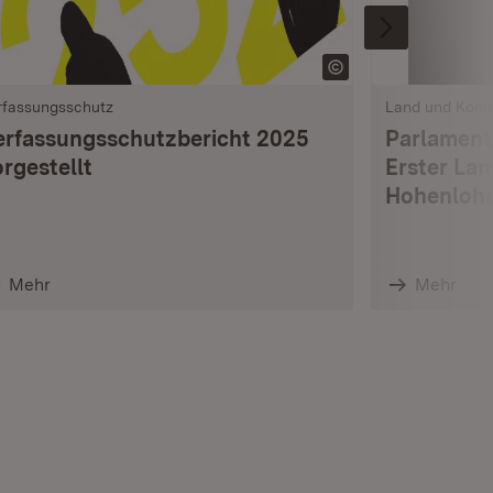
rfassungsschutz
Land und Kom
erfassungsschutzbericht 2025
Parlament
rgestellt
Erster La
Hohenlohe
Mehr
Mehr