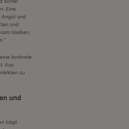
d sicher
n. Eine
n Angst und
kten und
hsam bleiben,
n.“
 eine konkrete
t.
Aus
smärkten zu
en und
n trägt