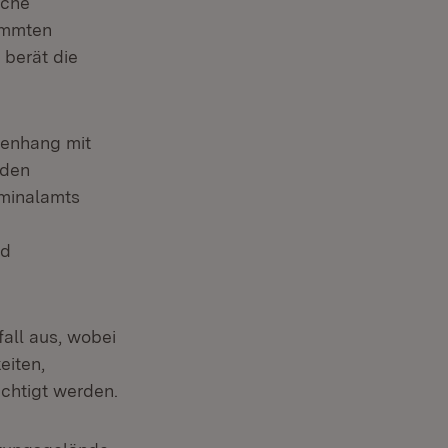
iche
immten
 berät die
menhang mit
 den
minalamts
nd
all aus, wobei
eiten,
chtigt werden.