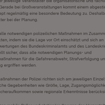
r jeweilige Veranstalter die organisatorische und fachl
 Gerade bei Großveranstaltungen kommt einem abgest
ept regelmäßig eine besondere Bedeutung zu. Deshalb
lter bei der Planung.
fft alle notwendigen polizeilichen Maßnahmen im Zusam
en, indem sie die Lage vor Ort einschätzt und sich an
ertungen des Bundeskriminalamts und des Landeskri
stellt sicher, dass alle notwendigen Planungs- und
aßnahmen für die Gefahrenabwehr, Strafverfolgung u
g ergriffen werden.
aßnahmen der Polizei richten sich am jeweiligen Einzelf
tliche Gegebenheiten wie Größe, Lage, Zugangsmöglichk
cheraufkommen sowie regionale Erkenntnisse berücksi