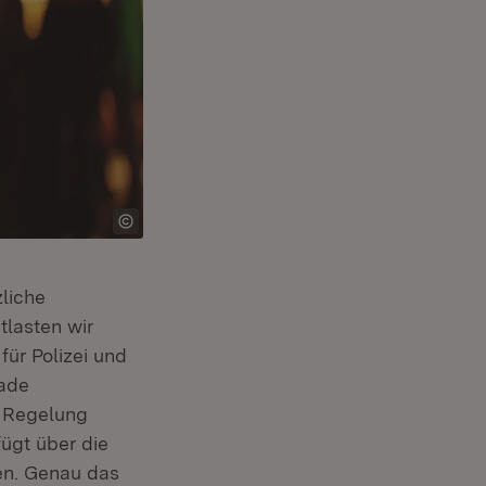
ter)
liche
tlasten wir
ür Polizei und
ade
e Regelung
fügt über die
en. Genau das