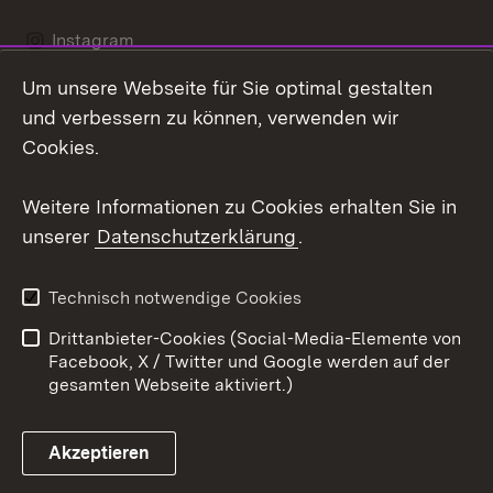
Instagram
Um unsere Webseite für Sie optimal gestalten
Social Wall
und verbessern zu können, verwenden wir
X / Twitter
Cookies.
Youtube
Weitere Informationen zu Cookies erhalten Sie in
unserer
Datenschutzerklärung
.
Zum 
Kontakt
Datenschutz
Technisch notwendige Cookies
Barrierefreiheit
Benutzungshinweise
Drittanbieter-Cookies (Social-Media-Elemente von
Impressum
Cookies
Facebook, X / Twitter und Google werden auf der
gesamten Webseite aktiviert.)
Akzeptieren
Link zum Landesportal