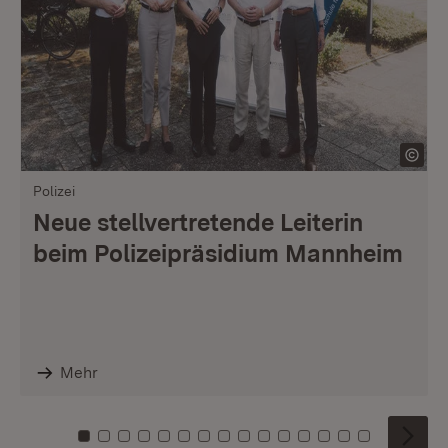
Polizei
Neue stellvertretende Leiterin
beim Polizeipräsidium Mannheim
Mehr
Zu Kachel: 0
Zu Kachel: 1
Zu Kachel: 2
Zu Kachel: 3
Zu Kachel: 4
Zu Kachel: 5
Zu Kachel: 6
Zu Kachel: 7
Zu Kachel: 8
Zu Kachel: 9
Zu Kachel: 10
Zu Kachel: 11
Zu Kachel: 12
Zu Kachel: 1
Zu Kachel