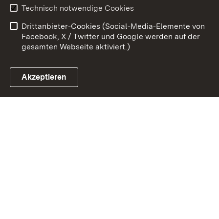
Technisch notwendige Cookies
Barrierefreiheit
Benutzungshinweise
Drittanbieter-Cookies (Social-Media-Elemente von
Impressum
Cookies
Facebook, X / Twitter und Google werden auf der
gesamten Webseite aktiviert.)
Akzeptieren
Link zum Landesportal