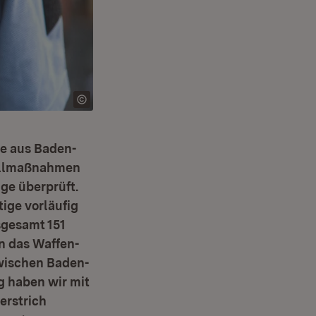
te aus Baden-
ollmaßnahmen
ge überprüft.
ige vorläufig
sgesamt 151
n das Waffen-
zwischen Baden-
 haben wir mit
erstrich