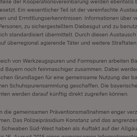
teile der Kooperationsvereinbarung werden ebenfalls b
etzt. Ein wesentlicher Teil ist der vereinfachte Austa
en und Ermittlungserkenntnissen. Informationen über v
ersonen, zu sichergestelltem Diebesgut und zu benutz
ich standardisiert übermittelt. Durch diesen Austausch
auf überregional agierende Täter und weitere Straftaten
eich von Werkzeugspuren und Formspuren arbeiten B
d Bayern noch feinmaschiger zusammen. Dabei werd
ischen Grundlagen für eine gemeinsame Nutzung der b
hen Schuhspurensammlung geschaffen. Die bayerisch
ten werden darauf künftig direkt zugreifen können.
 die gemeinsamen Präventionsmaßnahmen enger verz
men. Das Polizeipräsidium Konstanz und das angrenze
m Schwaben Süd-West haben als Auftakt auf der Allgä
is 16. August 2015 einen gemeinsamen Informationssta