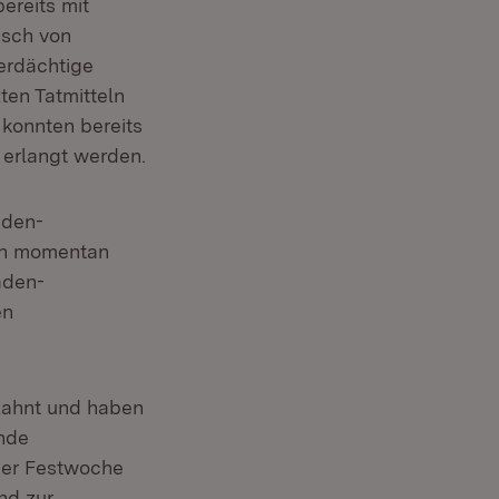
ereits mit
usch von
erdächtige
ten Tatmitteln
 konnten bereits
 erlangt werden.
aden-
en momentan
aden-
en
ahnt und haben
nde
uer Festwoche
nd zur