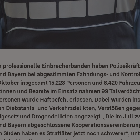
 professionelle Einbrecherbanden haben Polizeikräf
nd Bayern bei abgestimmten Fahndungs- und Kontr
 Oktober insgesamt 15.223 Personen und 8.420 Fahrzeu
tinnen und Beamte im Einsatz nahmen 99 Tatverdächt
Personen wurde Haftbefehl erlassen. Dabei wurden in
en Diebstahls- und Verkehrsdelikten, Verstößen gege
fgesetz und Drogendelikten angezeigt. „Die im Juli 
d Bayern abgeschlossene Kooperationsvereinbarung
im Süden haben es Straftäter jetzt noch schwerer“, unt