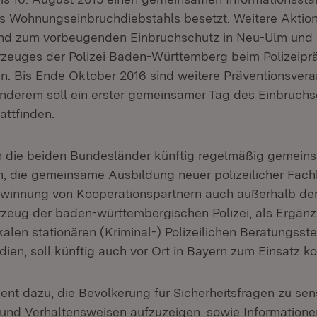
Wohnungseinbruchdiebstahls besetzt. Weitere Aktion
nd zum vorbeugenden Einbruchschutz in Neu-Ulm und 
rzeuges der Polizei Baden-Württemberg beim Polizeipr
en. Bis Ende Oktober 2016 sind weitere Präventionsver
anderem soll ein erster gemeinsamer Tag des Einbruchs
ttfinden.
 die beiden Bundesländer künftig regelmäßig gemein
, die gemeinsame Ausbildung neuer polizeilicher Fach
innung von Kooperationspartnern auch außerhalb der 
rzeug der baden-württembergischen Polizei, als Ergän
len stationären (Kriminal-) Polizeilichen Beratungsste
dien, soll künftig auch vor Ort in Bayern zum Einsatz 
nt dazu, die Bevölkerung für Sicherheitsfragen zu sensi
und Verhaltensweisen aufzuzeigen, sowie Information