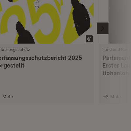
rfassungsschutz
Land und Kom
erfassungsschutzbericht 2025
Parlament
rgestellt
Erster La
Hohenlohe
Mehr
Mehr