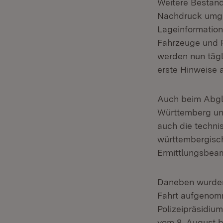
Weitere Bestand
Nachdruck umges
Lageinformation
Fahrzeuge und P
werden nun tägl
erste Hinweise 
Auch beim Abgl
Württemberg un
auch die techn
württembergisc
Ermittlungsbeam
Daneben wurden
Fahrt aufgenom
Polizeipräsidiu
vom 8. August b