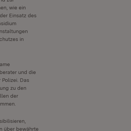
en, wie ein
der Einsatz des
äsidium
anstaltungen
chutzes in
same
berater und die
Polizei. Das
zung zu den
llen der
kommen.
bilisieren,
en über bewährte