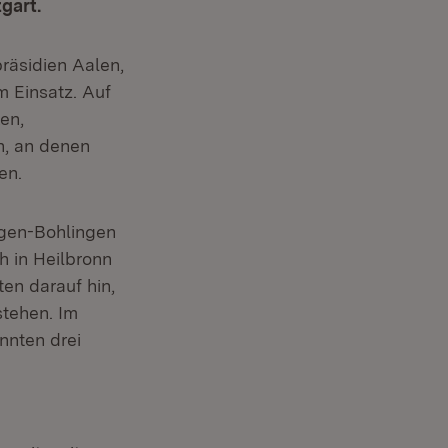
gart.
räsidien Aalen,
 Einsatz. Auf
en,
h, an denen
en.
ngen-Bohlingen
h in Heilbronn
en darauf hin,
tehen. Im
nten drei