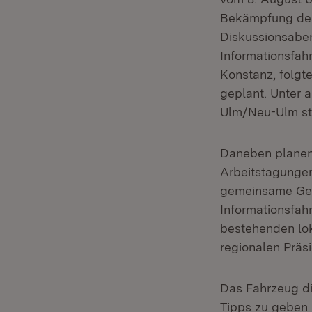
Bekämpfung des 
Diskussionsabe
Informationsfah
Konstanz, folgt
geplant. Unter 
Ulm/Neu-Ulm sta
Daneben planen
Arbeitstagungen
gemeinsame Gew
Informationsfah
bestehenden loka
regionalen Präsi
Das Fahrzeug die
Tipps zu geben 