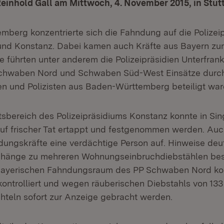
einhold Gall am Mittwoch, 4. November 2015, in Stutt
mberg konzentrierte sich die Fahndung auf die Polizeip
und Konstanz. Dabei kamen auch Kräfte aus Bayern zum
e führten unter anderem die Polizeipräsidien Unterfrank
 Schwaben Nord und Schwaben Süd-West Einsätze durc
nen und Polizisten aus Baden-Württemberg beteiligt war
tsbereich des Polizeipräsidiums Konstanz konnte in Si
auf frischer Tat ertappt und festgenommen werden. Auc
ndungskräfte eine verdächtige Person auf. Hinweise deut
änge zu mehreren Wohnungseinbruchdiebstählen bes
ayerischen Fahndungsraum des PP Schwaben Nord kon
kontrolliert und wegen räuberischen Diebstahls von 133
hteln sofort zur Anzeige gebracht werden.