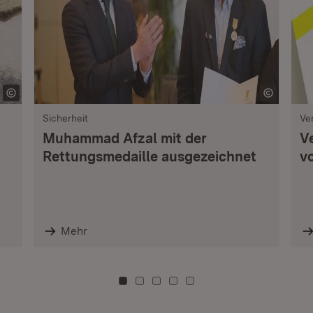
Sicherheit
Ve
Muhammad Afzal mit der
V
Rettungsmedaille ausgezeichnet
vo
Mehr
Zu Kachel: 0
Zu Kachel: 3
Zu Kachel: 6
Zu Kachel: 9
Zu Kachel: 12