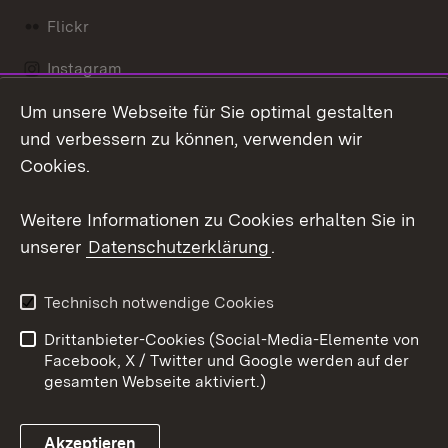
Flickr
Instagram
Um unsere Webseite für Sie optimal gestalten
Social Wall
und verbessern zu können, verwenden wir
X / Twitter
Cookies.
Youtube
Weitere Informationen zu Cookies erhalten Sie in
unserer
Datenschutzerklärung
.
Zum 
Kontakt
Datenschutz
Technisch notwendige Cookies
Barrierefreiheit
Benutzungshinweise
Drittanbieter-Cookies (Social-Media-Elemente von
Impressum
Cookies
Facebook, X / Twitter und Google werden auf der
gesamten Webseite aktiviert.)
Akzeptieren