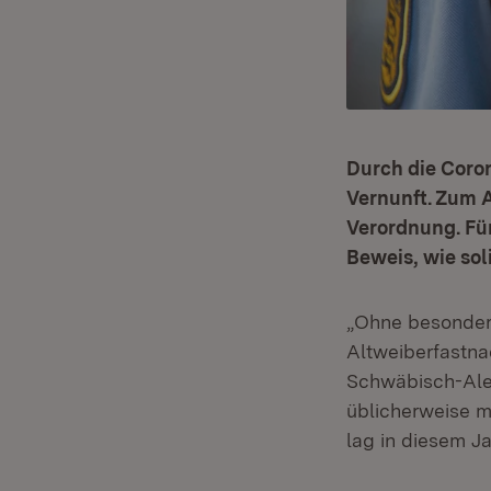
Durch die Coron
Vernunft. Zum A
Verordnung. Für
Beweis, wie sol
„Ohne besondere
Altweiberfastna
Schwäbisch-Alem
üblicherweise mi
lag in diesem Ja