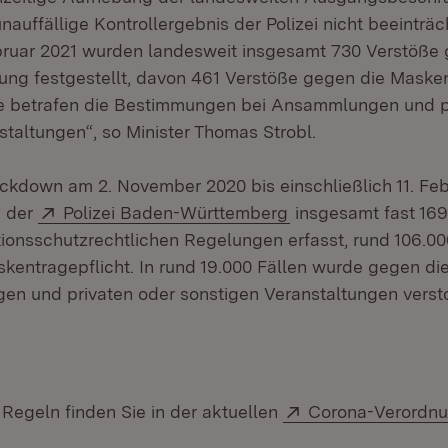
auffällige Kontrollergebnis der Polizei nicht beeinträc
ebruar 2021 wurden landesweit insgesamt 730 Verstöße
ng festgestellt, davon 461 Verstöße gegen die Masken
ße betrafen die Bestimmungen bei Ansammlungen und p
staltungen“, so Minister Thomas Strobl.
ockdown am 2. November 2020 bis einschließlich 11. Fe
Extern:
(Öffnet in neuem Fe
i der
Polizei Baden-Württemberg
insgesamt fast 169
tionsschutzrechtlichen Regelungen erfasst, rund 106.0
skentragepflicht. In rund 19.000 Fällen wurde gegen 
n und privaten oder sonstigen Veranstaltungen verst
Extern:
n Regeln finden Sie in der aktuellen
Corona-Verordn