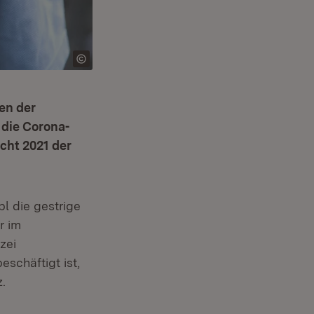
en der
 die Corona-
cht 2021 der
l die gestrige
r im
zei
schäftigt ist,
.