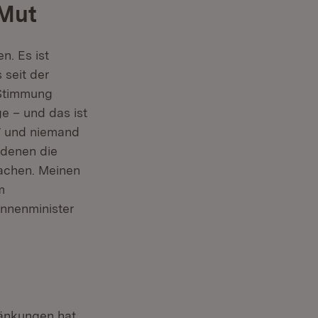
 Mut
n. Es ist
 seit der
 Stimmung
ge – und das ist
` und niemand
 denen die
achen. Meinen
m
Innenminister
änkungen hat