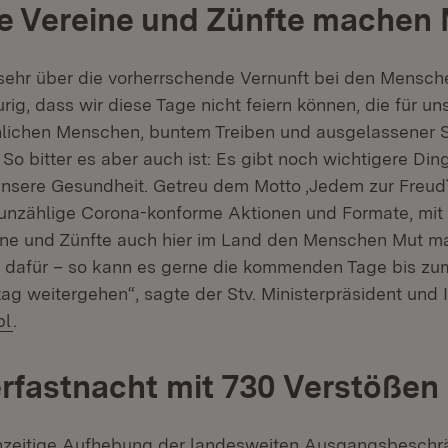
e Vereine und Zünfte machen
 sehr über die vorherrschende Vernunft bei den Mensche
rig, dass wir diese Tage nicht feiern können, die für uns
öhlichen Menschen, buntem Treiben und ausgelassener
So bitter es aber auch ist: Es gibt noch wichtigere Din
unsere Gesundheit. Getreu dem Motto ‚Jedem zur Freud
s unzählige Corona-konforme Aktionen und Formate, mit
ine und Zünfte auch hier im Land den Menschen Mut m
 dafür – so kann es gerne die kommenden Tage bis zu
ag weitergehen“, sagte der Stv. Ministerpräsident und 
bl
.
rfastnacht mit 730 Verstößen
chzeitige Aufhebung der landesweiten Ausgangsbeschr