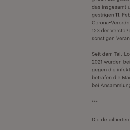
das insgesamt un
gestrigen 11. F
Corona-Verordnu
123 der Verstö
sonstigen Veran
Seit dem Teil-L
2021 wurden be
gegen die infek
betrafen die Ma
bei Ansammlunge
***
Die detaillierte