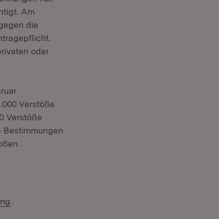
htigt. Am
 gegen die
tragepflicht.
rivaten oder
bruar
nster)
.000 Verstöße
00 Verstöße
die Bestimmungen
oßen.
(Öffnet in neuem Fenster)
ung
.