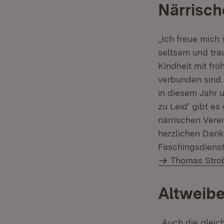
Närrisch
„Ich freue mich
seltsam und trau
Kindheit mit fr
verbunden sind. 
in diesem Jahr 
zu Leid‘ gibt e
närrischen Vere
herzlichen Dank
Faschingsdienst
Thomas Stro
Altweibe
„Auch die glei