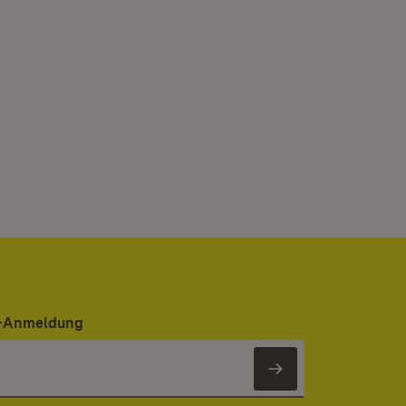
er-Anmeldung
Newsletter 