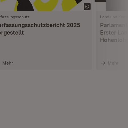
rfassungsschutz
Land und Kom
erfassungsschutzbericht 2025
Parlament
rgestellt
Erster La
Hohenlohe
Mehr
Mehr