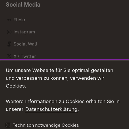
Social Media
Flickr
Instagram
Social Wall
X / Twitter
Youtube
Um unsere Webseite für Sie optimal gestalten
und verbessern zu können, verwenden wir
Zum 
Cookies.
Kontakt
Datenschutz
Weitere Informationen zu Cookies erhalten Sie in
Barrierefreiheit
Benutzungshinweise
unserer
Datenschutzerklärung
.
Impressum
Cookies
Technisch notwendige Cookies