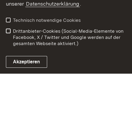
unserer
Datenschutzerklärung
.
Zum 
Kontakt
Datenschutz
Technisch notwendige Cookies
Barrierefreiheit
Benutzungshinweise
Drittanbieter-Cookies (Social-Media-Elemente von
Impressum
Cookies
Facebook, X / Twitter und Google werden auf der
gesamten Webseite aktiviert.)
Akzeptieren
Link zum Landesportal