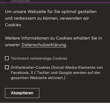
Instagram
Um unsere Webseite für Sie optimal gestalten
Social Wall
und verbessern zu können, verwenden wir
X / Twitter
Cookies.
Youtube
Weitere Informationen zu Cookies erhalten Sie in
unserer
Datenschutzerklärung
.
Zum 
Kontakt
Datenschutz
Technisch notwendige Cookies
Barrierefreiheit
Benutzungshinweise
Drittanbieter-Cookies (Social-Media-Elemente von
Impressum
Cookies
Facebook, X / Twitter und Google werden auf der
gesamten Webseite aktiviert.)
Akzeptieren
Link zum Landesportal