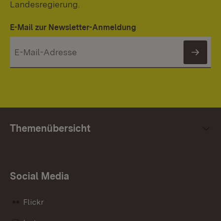
Landesregierung.
E-Mail zur Newsletter-Anmeldung
News
Themenübersicht
Social Media
Flickr