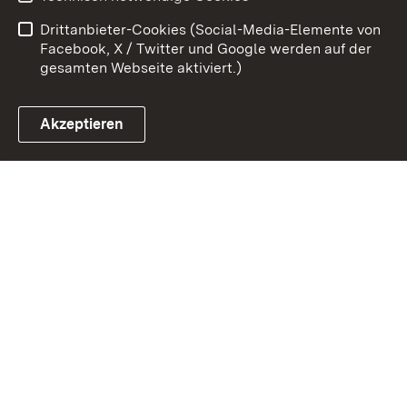
Barrierefreiheit
Benutzungshinweise
Drittanbieter-Cookies (Social-Media-Elemente von
Impressum
Cookies
Facebook, X / Twitter und Google werden auf der
gesamten Webseite aktiviert.)
Akzeptieren
Link zum Landesportal