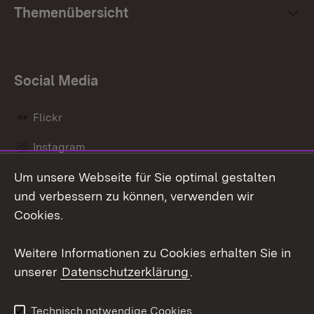
Themenübersicht
Social Media
Flickr
Instagram
Um unsere Webseite für Sie optimal gestalten
Social Wall
und verbessern zu können, verwenden wir
X / Twitter
Cookies.
Youtube
Weitere Informationen zu Cookies erhalten Sie in
unserer
Datenschutzerklärung
.
Zum 
Kontakt
Datenschutz
Technisch notwendige Cookies