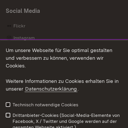
Social Media
Flickr
Instagram
Um unsere Webseite für Sie optimal gestalten
Social Wall
und verbessern zu können, verwenden wir
X / Twitter
Cookies.
Youtube
Weitere Informationen zu Cookies erhalten Sie in
unserer
Datenschutzerklärung
.
Zum 
Kontakt
Datenschutz
Technisch notwendige Cookies
Barrierefreiheit
Benutzungshinweise
Drittanbieter-Cookies (Social-Media-Elemente von
Impressum
Cookies
Facebook, X / Twitter und Google werden auf der
gesamten Webseite aktiviert.)