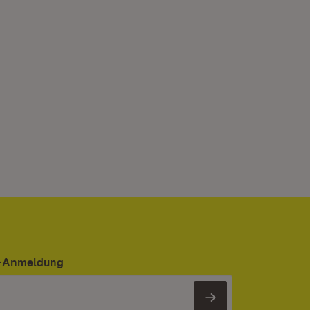
er-Anmeldung
Newsletter 