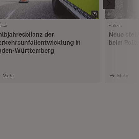
izei
Polizei
albjahresbilanz der
Neue stell
erkehrsunfallentwicklung in
beim Poli
aden-Württemberg
Mehr
Mehr