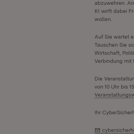
abzuwehren. And
KI wirft dabei 
wollen.
Auf Sie wartet 
Tauschen Sie si
Wirtschaft, Poli
Verbindung mit 
Die Veranstaltu
von 10 Uhr bis 1
Veranstaltungs
Ihr CyberSicher
E-Mail:
cybersicherh