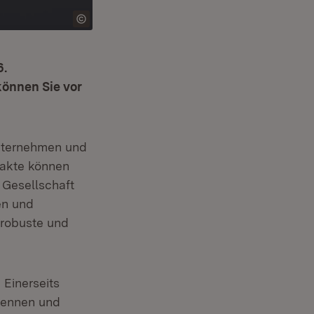
6.
önnen Sie vor
Unternehmen und
eakte können
 Gesellschaft
en und
 robuste und
 Einerseits
kennen und