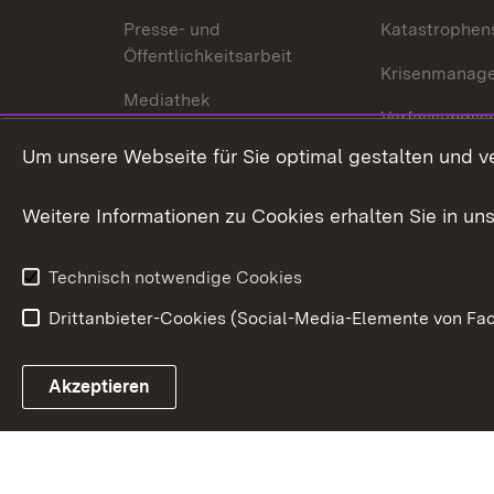
Presse- und
Katastrophen
Öffentlichkeitsarbeit
Krisenmanag
Mediathek
Verfassungss
Publikationen
Um unsere Webseite für Sie optimal gestalten und v
Datenschutz
Karriere
Glücksspielr
Weitere Informationen zu Cookies erhalten Sie in un
Waffenrecht
Technisch notwendige Cookies
Drittanbieter-Cookies (Social-Media-Elemente von Fac
Link zum Landesportal
Akzeptieren