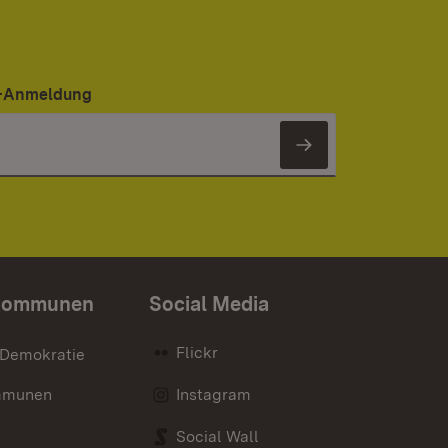
er-Anmeldung
Newsletter 
Kommunen
Social Media
Flickr
 Demokratie
mmunen
Instagram
Social Wall