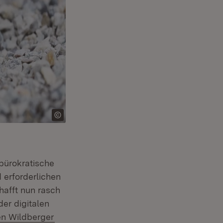
bürokratische
 erforderlichen
hafft nun rasch
er digitalen
(Öffnet in neuem Fenster)
en Wildberger