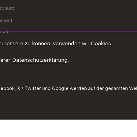
schutz
ement
chutz
erbessern zu können, verwenden wir Cookies.
echt
serer
Datenschutzerklärung
.
ebook, X / Twitter und Google werden auf der gesamten Webs
Kontakt
Datenschutz
Barrierefreiheit