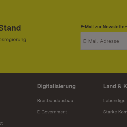
 Stand
E-Mail zur Newslett
esregierung.
Digitalisierung
Land & 
Breitbandausbau
Lebendige
E-Government
Starke Ko
st