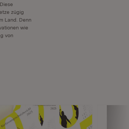
 Diese
etze zügig
im Land. Denn
vationen wie
ng von