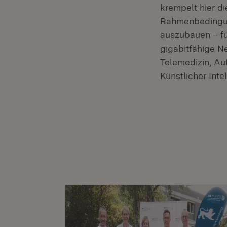
krempelt hier d
Rahmenbedingun
auszubauen – f
gigabitfähige N
Telemedizin, Au
Künstlicher Intel