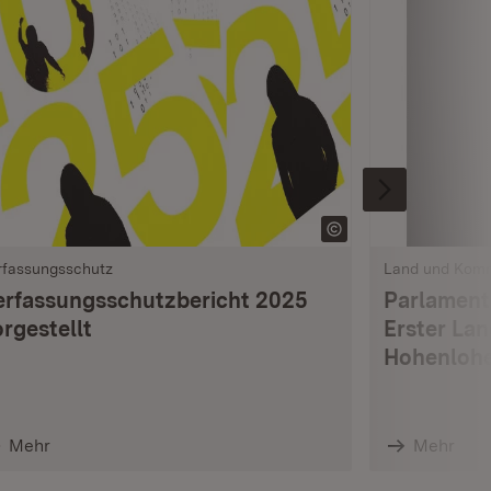
rfassungsschutz
Land und Kom
erfassungsschutzbericht 2025
Parlament
rgestellt
Erster La
Hohenlohe
Mehr
Mehr