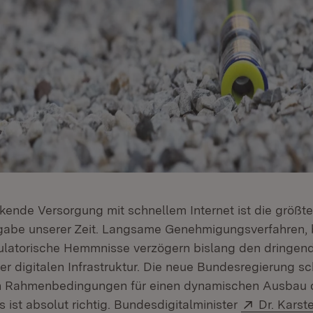
kende Versorgung mit schnellem Internet ist die größte
fgabe unserer Zeit. Langsame Genehmigungsverfahren, 
latorische Hemmnisse verzögern bislang den dringend
r digitalen Infrastruktur. Die neue Bundesregierung sc
en Rahmenbedingungen für einen dynamischen Ausbau d
Extern:
as ist absolut richtig. Bundesdigitalminister
Dr. Karst