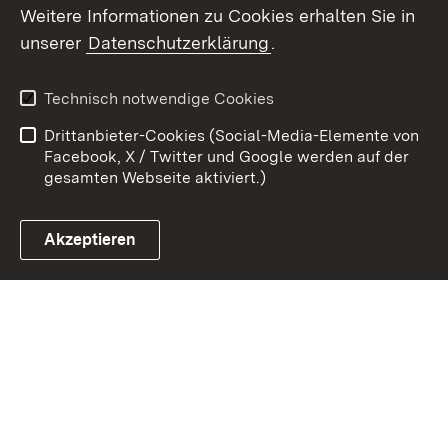
Weitere Informationen zu Cookies erhalten Sie in
unserer
Datenschutzerklärung
.
Zum 
Kontakt
Datenschutz
Technisch notwendige Cookies
Barrierefreiheit
Benutzungshinweise
Drittanbieter-Cookies (Social-Media-Elemente von
Impressum
Cookies
Facebook, X / Twitter und Google werden auf der
gesamten Webseite aktiviert.)
Akzeptieren
Link zum Landesportal