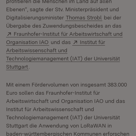
profitieren die Menschen im Land auf allen
Ebenen“, sagte der Stv. Ministerpräsident und
Digitalisierungsminister
Thomas Strobl
bei der
Übergabe des Zuwendungsbescheides an das
Extern:
Fraunhofer-Institut für Arbeitswirtschaft und
(Öffnet in neuem Fenster)
Extern:
Organisation IAO
und das
Institut für
Arbeitswissenschaft und
Technologiemanagement (IAT) der Universität
(Öffnet in neuem Fenster)
Stuttgart
.
Mit einem Fördervolumen von insgesamt 383.000
Euro sollen das Fraunhofer-Institut für
Arbeitswirtschaft und Organisation IAO und das
Institut für Arbeitswissenschaft und
Technologiemanagement (IAT) der Universität
Stuttgart die Anwendung von LoRaWAN in
baden-württembergischen Kommunen erforschen