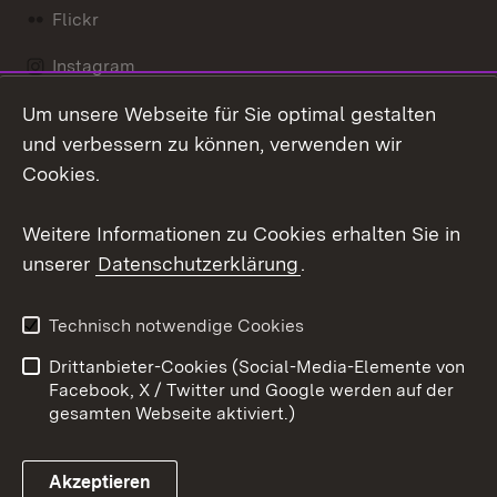
Flickr
Instagram
Um unsere Webseite für Sie optimal gestalten
Social Wall
und verbessern zu können, verwenden wir
X / Twitter
Cookies.
Youtube
Weitere Informationen zu Cookies erhalten Sie in
unserer
Datenschutzerklärung
.
Zum 
Kontakt
Datenschutz
Technisch notwendige Cookies
Barrierefreiheit
Benutzungshinweise
Drittanbieter-Cookies (Social-Media-Elemente von
Impressum
Cookies
Facebook, X / Twitter und Google werden auf der
gesamten Webseite aktiviert.)
Akzeptieren
Link zum Landesportal