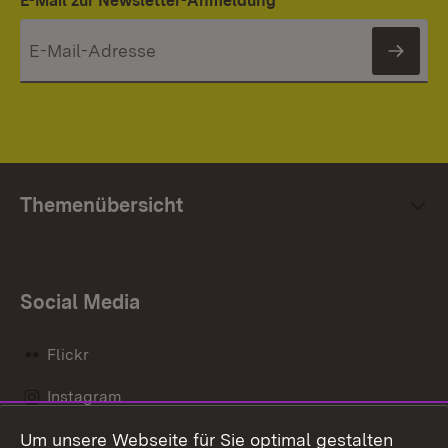
E-Mail zur Newsletter-Anmeldung
News
Themenübersicht
Social Media
Flickr
Instagram
Um unsere Webseite für Sie optimal gestalten
Social Wall