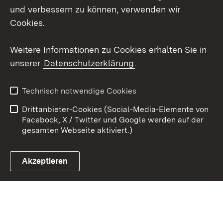
und verbessern zu können, verwenden wir
X / Twitter
Cookies.
Youtube
Weitere Informationen zu Cookies erhalten Sie in
unserer
Datenschutzerklärung
.
Zum 
Kontakt
Datenschutz
Technisch notwendige Cookies
Barrierefreiheit
Benutzungshinweise
Drittanbieter-Cookies (Social-Media-Elemente von
Impressum
Cookies
Facebook, X / Twitter und Google werden auf der
gesamten Webseite aktiviert.)
Akzeptieren
Link zum Landesportal