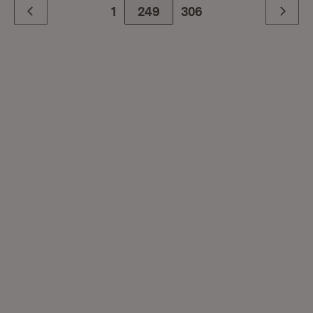
1
249
Zur letzte Seite
306
Zurück
Weiter