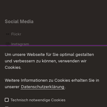
Social Media
Flickr
Instagram
Um unsere Webseite für Sie optimal gestalten
Social Wall
und verbessern zu können, verwenden wir
X / Twitter
Cookies.
Youtube
Weitere Informationen zu Cookies erhalten Sie in
unserer
Datenschutzerklärung
.
Zum 
Kontakt
Datenschutz
Technisch notwendige Cookies
Barrierefreiheit
Benutzungshinweise