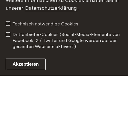
Weitere Informationen zu Cookies erhalten Sie in
unserer
Datenschutzerklärung
.
Zum 
Kontakt
Datenschutz
Technisch notwendige Cookies
Barrierefreiheit
Benutzungshinweise
Drittanbieter-Cookies (Social-Media-Elemente von
Impressum
Cookies
Facebook, X / Twitter und Google werden auf der
gesamten Webseite aktiviert.)
Akzeptieren
Link zum Landesportal