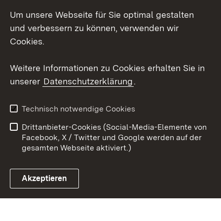
Um unsere Webseite für Sie optimal gestalten
Social Wall
und verbessern zu können, verwenden wir
X / Twitter
Cookies.
Youtube
Weitere Informationen zu Cookies erhalten Sie in
unserer
Datenschutzerklärung
.
Zum 
Kontakt
Datenschutz
Technisch notwendige Cookies
Barrierefreiheit
Benutzungshinweise
Drittanbieter-Cookies (Social-Media-Elemente von
Impressum
Cookies
Facebook, X / Twitter und Google werden auf der
gesamten Webseite aktiviert.)
Akzeptieren
Link zum Landesportal