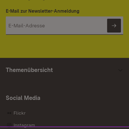
E-Mail zur Newsletter-Anmeldung
News
Themenübersicht
Social Media
Flickr
Instagram