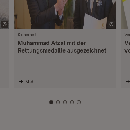
Sicherheit
Ve
Muhammad Afzal mit der
V
Rettungsmedaille ausgezeichnet
vo
Mehr
Zu Kachel: 0
Zu Kachel: 3
Zu Kachel: 6
Zu Kachel: 9
Zu Kachel: 12