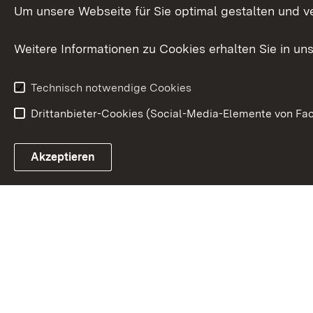
Publikationen
Um unsere Webseite für Sie optimal gestalten und v
Datenschutz
Karriere
Glücksspielr
Weitere Informationen zu Cookies erhalten Sie in un
Waffenrecht
Technisch notwendige Cookies
Drittanbieter-Cookies (Social-Media-Elemente von Fac
Link zum Landesportal
Akzeptieren