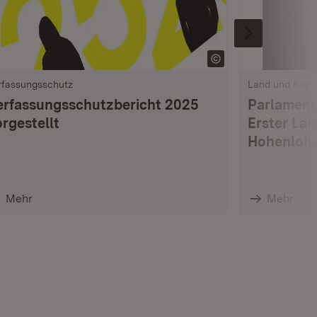
rfassungsschutz
Land und Kom
erfassungsschutzbericht 2025
Parlament
rgestellt
Erster La
Hohenlohe
Mehr
Mehr