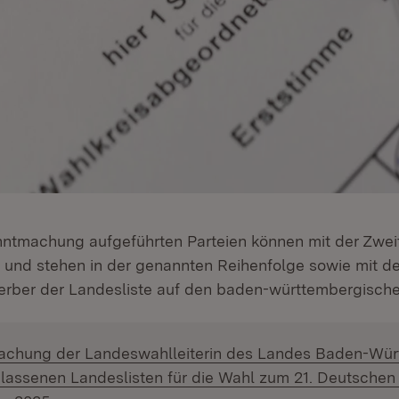
nntmachung aufgeführten Parteien können mit der Zwe
und stehen in der genannten Reihenfolge sowie mit d
erber der Landesliste auf den baden-württembergische
:
chung der Landeswahlleiterin des Landes Baden-Wü
elassenen Landeslisten für die Wahl zum 21. Deutsche
(Öffnet in neuem Fenster)