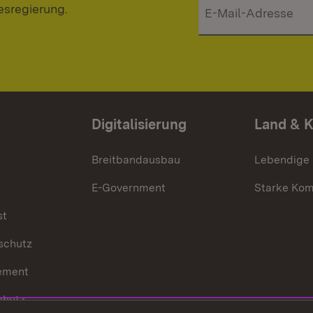
esregierung.
Digitalisierung
Land & 
Breitbandausbau
Lebendige
E-Government
Starke Ko
st
schutz
ement
chutz