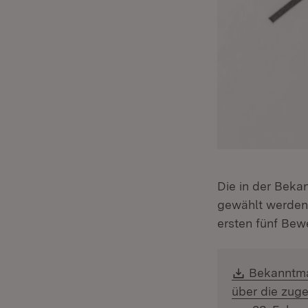
Die in der Beka
gewählt werden 
ersten fünf Bew
Download
Bekanntma
über die zug