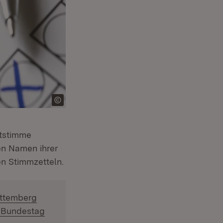
itstimme
en Namen ihrer
n Stimmzetteln.
rttemberg
n Bundestag