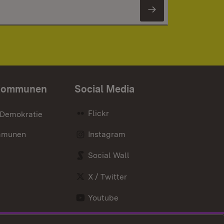
Newsletter 
Kommunen
Social Media
Flickr
 Demokratie
mmunen
Instagram
Social Wall
X / Twitter
Youtube