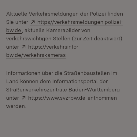
Aktuelle Verkehrsmeldungen der Polizei finden
Extern:
Sie unter
https//verkehrsmeldungen.polizei-
(Öffnet in neuem Fenster)
bw.de
, aktuelle Kamerabilder von
verkehrswichtigen Stellen (zur Zeit deaktiviert)
Extern:
unter
https://verkehrsinfo-
(Öffnet in neuem Fenster)
bw.de/verkehrskameras
.
Informationen über die Straßenbaustellen im
Land können dem Informationsportal der
Straßenverkehrszentrale Baden-Württemberg
Extern:
(Öffnet in neuem Fen
unter
https://www.svz-bw.de
entnommen
werden.