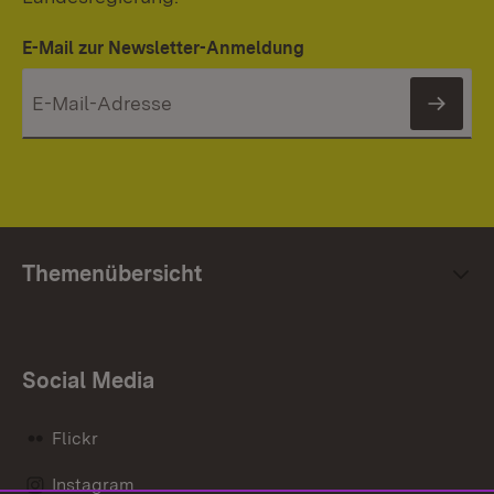
E-Mail zur Newsletter-Anmeldung
News
Themenübersicht
Social Media
Flickr
Instagram