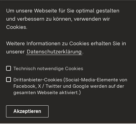
Um unsere Webseite für Sie optimal gestalten
Social Wall
und verbessern zu können, verwenden wir
X / Twitter
Cookies.
Youtube
Weitere Informationen zu Cookies erhalten Sie in
unserer
Datenschutzerklärung
.
Zum 
Kontakt
Datenschutz
Technisch notwendige Cookies
Barrierefreiheit
Benutzungshinweise
Drittanbieter-Cookies (Social-Media-Elemente von
Impressum
Cookies
Facebook, X / Twitter und Google werden auf der
gesamten Webseite aktiviert.)
Akzeptieren
Link zum Landesportal