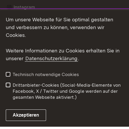
Instagram
Um unsere Webseite für Sie optimal gestalten
Social Wall
und verbessern zu können, verwenden wir
X / Twitter
Cookies.
Youtube
Weitere Informationen zu Cookies erhalten Sie in
unserer
Datenschutzerklärung
.
Zum 
Kontakt
Datenschutz
Technisch notwendige Cookies
Barrierefreiheit
Benutzungshinweise
Drittanbieter-Cookies (Social-Media-Elemente von
Impressum
Cookies
Facebook, X / Twitter und Google werden auf der
gesamten Webseite aktiviert.)
Akzeptieren
Link zum Landesportal