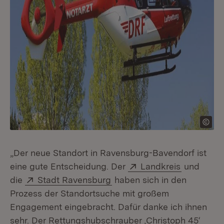
„Der neue Standort in Ravensburg-Bavendorf ist
Extern:
(Öffnet in
eine gute Entscheidung. Der
Landkreis
und
Extern:
(Öffnet in neuem Fenster)
die
Stadt Ravensburg
haben sich in den
Prozess der Standortsuche mit großem
Engagement eingebracht. Dafür danke ich ihnen
sehr. Der Rettungshubschrauber ‚Christoph 45‘