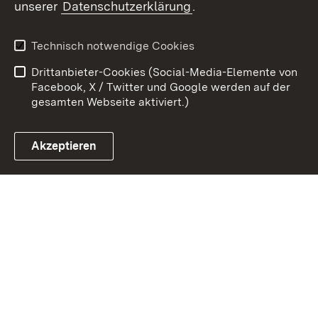
unserer
Datenschutzerklärung
.
Zum 
Kontakt
Datenschutz
Technisch notwendige Cookies
Barrierefreiheit
Benutzungshinweise
Drittanbieter-Cookies (Social-Media-Elemente von
Impressum
Cookies
Facebook, X / Twitter und Google werden auf der
gesamten Webseite aktiviert.)
Akzeptieren
Link zum Landesportal