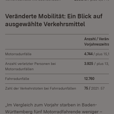
Veränderte Mobilität: Ein Blick auf
ausgewählte Verkehrsmittel
Anzahl / Verände
Vorjahreszeitra
Motorradunfälle
4.744
/
plus 15,1 P
Anzahl verletzter Personen bei
3.925
/ plus 13,7 
Motorradunfällen
Fahrradunfälle
12.760
Zahl der Verkehrstoten bei Fahrradunfällen
75 /
2021: 57
„Im Vergleich zum Vorjahr starben in Baden-
Württemberg fünf Motorradfahrende weniger –