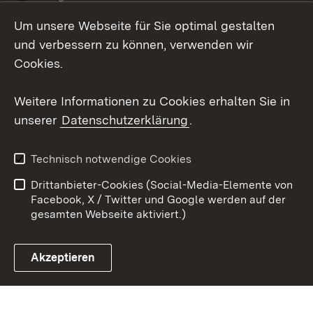
Um unsere Webseite für Sie optimal gestalten
Social Wall
und verbessern zu können, verwenden wir
X / Twitter
Cookies.
Youtube
Weitere Informationen zu Cookies erhalten Sie in
unserer
Datenschutzerklärung
.
Zum 
Kontakt
Datenschutz
Technisch notwendige Cookies
Barrierefreiheit
Benutzungshinweise
Drittanbieter-Cookies (Social-Media-Elemente von
Impressum
Cookies
Facebook, X / Twitter und Google werden auf der
gesamten Webseite aktiviert.)
Akzeptieren
Link zum Landesportal