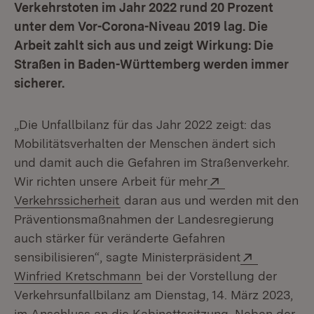
Verkehrstoten im Jahr 2022 rund 20 Prozent
unter dem Vor-Corona-Niveau 2019 lag. Die
Arbeit zahlt sich aus und zeigt Wirkung: Die
Straßen in Baden-Württemberg werden immer
sicherer.
„Die Unfallbilanz für das Jahr 2022 zeigt: das
Mobilitätsverhalten der Menschen ändert sich
und damit auch die Gefahren im Straßenverkehr.
Extern:
Wir richten unsere Arbeit für mehr
(Öffnet in neuem Fenster)
Verkehrssicherheit
daran aus und werden mit den
Präventionsmaßnahmen der Landesregierung
auch stärker für veränderte Gefahren
Extern:
sensibilisieren“, sagte Ministerpräsident
(Öffnet in neuem Fenster)
Winfried Kretschmann
bei der Vorstellung der
Verkehrsunfallbilanz am Dienstag, 14. März 2023,
im Anschluss an die Kabinettssitzung. Neben der