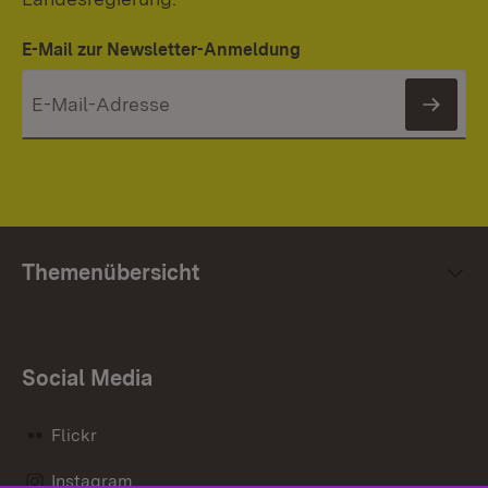
E-Mail zur Newsletter-Anmeldung
News
Themenübersicht
Social Media
Flickr
Instagram