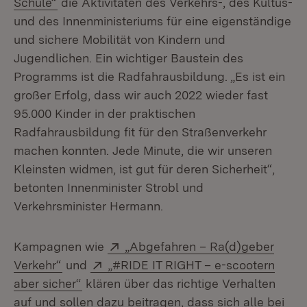
(Öffnet in neuem Fenster)
Schule“
die Aktivitäten des Verkehrs-, des Kultus-
und des Innenministeriums für eine eigenständige
und sichere Mobilität von Kindern und
Jugendlichen. Ein wichtiger Baustein des
Programms ist die Radfahrausbildung. „Es ist ein
großer Erfolg, dass wir auch 2022 wieder fast
95.000 Kinder in der praktischen
Radfahrausbildung fit für den Straßenverkehr
machen konnten. Jede Minute, die wir unseren
Kleinsten widmen, ist gut für deren Sicherheit“,
betonten Innenminister Strobl und
Verkehrsminister Hermann.
Extern:
Kampagnen wie
„Abgefahren – Ra(d)geber
(Öffnet in neuem Fenster)
Extern:
Verkehr“
und
„#RIDE IT RIGHT – e-scootern
(Öffnet in neuem Fenster)
aber sicher“
klären über das richtige Verhalten
auf und sollen dazu beitragen, dass sich alle bei