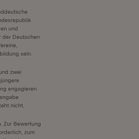
anddeutsche
undesrepublik
gen und
ur der Deutschen
ereine,
ildung sein.
 und zwei
 jüngere
ung engagieren.
hrengabe
eht nicht.
h. Zur Bewertung
rderlich, zum