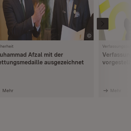
cherheit
Verfassungssc
uhammad Afzal mit der
Verfassun
ettungsmedaille ausgezeichnet
vorgestell
Mehr
Mehr