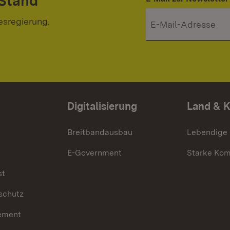
 Stand
esregierung.
Digitalisierung
Land & 
Breitbandausbau
Lebendige
E-Government
Starke Ko
st
schutz
ement