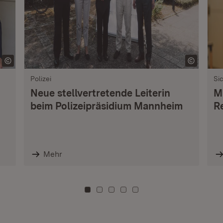
Polizei
Si
Neue stellvertretende Leiterin
M
beim Polizeipräsidium Mannheim
R
Mehr
Zu Kachel: 0
Zu Kachel: 3
Zu Kachel: 6
Zu Kachel: 9
Zu Kachel: 12