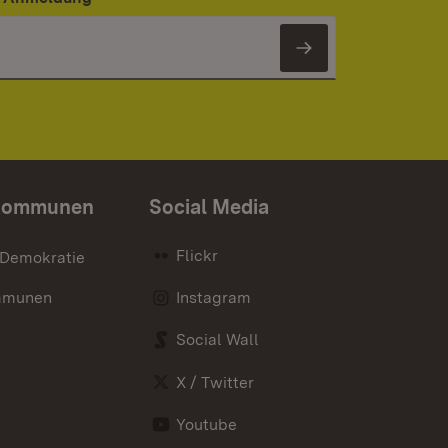
Newsletter 
Kommunen
Social Media
Flickr
 Demokratie
mmunen
Instagram
Social Wall
X / Twitter
Youtube