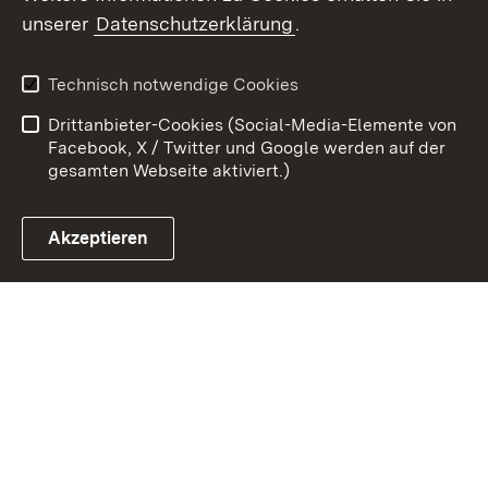
unserer
Datenschutzerklärung
.
Zum 
Kontakt
Datenschutz
Technisch notwendige Cookies
Barrierefreiheit
Benutzungshinweise
Drittanbieter-Cookies (Social-Media-Elemente von
Impressum
Cookies
Facebook, X / Twitter und Google werden auf der
gesamten Webseite aktiviert.)
Akzeptieren
Link zum Landesportal